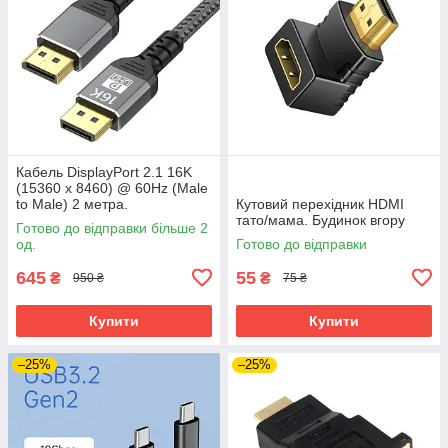
Кабель DisplayPort 2.1 16K
(15360 x 8460) @ 60Hz (Male
to Male) 2 метра.
Кутовий перехідник HDMI
Ультимативне рішення для
тато/мама. Будинок вгору
Готово до відправки більше 2
дизайну та геймінгу
од.
Готово до відправки
645
55
₴
₴
950 ₴
75 ₴
Купити
Купити
–25%
–25%