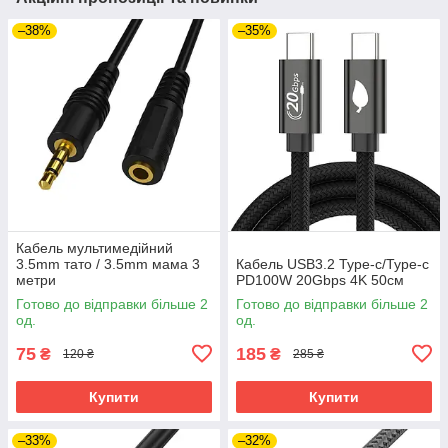
–38%
–35%
Кабель мультимедійний
3.5mm тато / 3.5mm мама 3
Кабель USB3.2 Type-c/Type-c
метри
PD100W 20Gbps 4K 50см
Готово до відправки більше 2
Готово до відправки більше 2
од.
од.
75
185
₴
₴
120 ₴
285 ₴
Купити
Купити
–33%
–32%