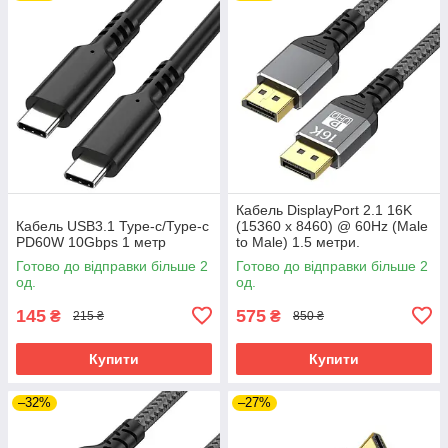
Кабель DisplayPort 2.1 16K
Кабель USB3.1 Type-c/Type-c
(15360 x 8460) @ 60Hz (Male
PD60W 10Gbps 1 метр
to Male) 1.5 метри.
Ультимативне рішення для
Готово до відправки більше 2
Готово до відправки більше 2
дизайну та геймінгу
од.
од.
145
575
₴
₴
215 ₴
850 ₴
Купити
Купити
–32%
–27%