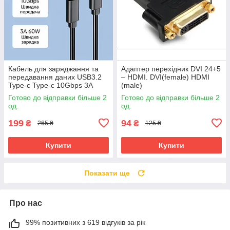
Кабель для заряджання та
Адаптер перехідник DVI 24+5
передавання даних USB3.2
– HDMI. DVI(female) HDMI
Type-c Type-c 10Gbps 3A
(male)
60W 2 метри
Готово до відправки більше 2
Готово до відправки більше 2
од.
од.
199
94
₴
₴
265 ₴
125 ₴
Купити
Купити
Показати ще
Про нас
99% позитивних з 619 відгуків за рік