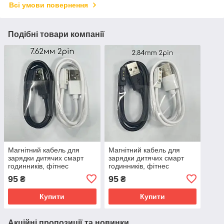
Всі умови повернення
Подібні товари компанії
Магнітний кабель для
Магнітний кабель для
зарядки дитячих смарт
зарядки дитячих смарт
годинників, фітнес
годинників, фітнес
браслетів 2pin 7.62мм
браслетів 2pin 2.5мм 8мм
95
95
₴
₴
14.3мм білий
чорний
Купити
Купити
Акційні пропозиції та новинки