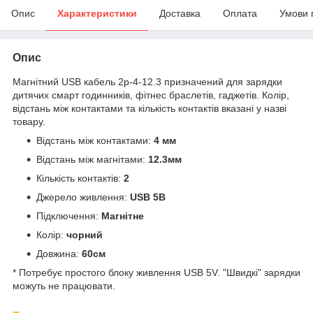
Опис
Характеристики
Доставка
Оплата
Умови 
Опис
Магнітний USB кабель 2p-4-12.3 призначений для зарядки
дитячих смарт годинників, фітнес браслетів, гаджетів. Колір,
відстань між контактами та кількість контактів вказані у назві
товару.
Відстань між контактами:
4 мм
Відстань між магнітами:
12.3мм
Кількість контактів:
2
Джерело живлення:
USB 5В
Підключення:
Магнітне
Колір:
чорний
Довжина:
60см
* Потребує простого блоку живлення USB 5V. "Швидкі" зарядки
можуть не працювати.