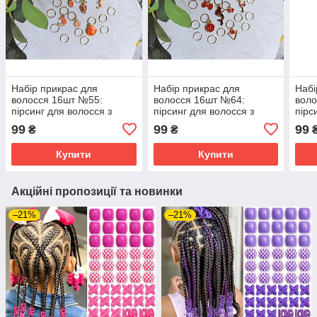
Набір прикрас для
Набір прикрас для
Набі
волосся 16шт №55:
волосся 16шт №64:
воло
пірсинг для волосся з
пірсинг для волосся з
пірс
підвісками, золотисті
підвісками, золотисті
підв
99
99
99
₴
₴
підвіски з емалью.
підвіски з емалью.
підв
Купити
Купити
Акційні пропозиції та новинки
–21%
–21%