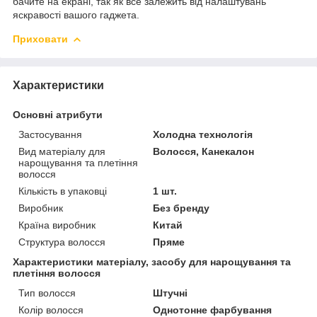
бачите на екрані, так як все залежить від налаштувань
яскравості вашого гаджета.
Приховати
Характеристики
Основні атрибути
Застосування
Холодна технологія
Вид матеріалу для
Волосся, Канекалон
нарощування та плетіння
волосся
Кількість в упаковці
1 шт.
Виробник
Без бренду
Країна виробник
Китай
Структура волосся
Пряме
Характеристики матеріалу, засобу для нарощування та
плетіння волосся
Тип волосся
Штучні
Колір волосся
Однотонне фарбування