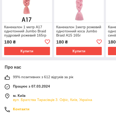
Канекалон 1 метр А17
Канекалон 1метр рожевий
Кане
однотонний Jumbo Braid
однотонний коса Jumbo
одно
пудровий рожевий 165гр
Braid А15 165г
сині
180
180
180
₴
₴
Купити
Купити
Про нас
99% позитивних з 612 відгуків за рік
Працює з 07.03.2024
м. Київ
вул. Братства Тарасівців 3. Офіс, Київ, Україна
Контакти