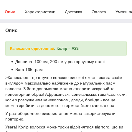
Опис
Характеристики
Доставка
Оплата
Умови п
Опис
Канекалон однотонний
. Колір – А29.
Довжина: 100 см, 200 см у розгорнутому стані.
Вага 165 грам
>Канекалон - це штучне волокно високої якості, яке за своїм
виглядом максимально наближене до натуральних пасм
волосся. З його допомогою можна створити яскравий та
неповторний образ! Африканські, сенегальські, гавайські кіски,
коси з розпушеним канеколоном, дреди, брейди - все це
можна зробити за допомогою термостійкого канекалона.
У разі обережного використання можна використовувати
повторно.
Увага! Колір волосся може трохи відрізнятися від того, що ви