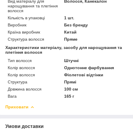
Вид матеріалу для
Волосся, Канекалон
нарощування та плетіння
волосся
Кількість в упаковці
1 шт.
Виробник
Без бренду
Країна виробник
Китай
Структура волосся
Пряме
Характеристики матеріалу, засобу для нарощування та
плетіння волосся
Тип волосся
Штучні
Колір волосся
Однотонне фарбування
Колір волосся
Фіолетові відтінки
Структура
Прямі
Довжина волосся
100 см
Вага
165 г
Приховати
Умови доставки