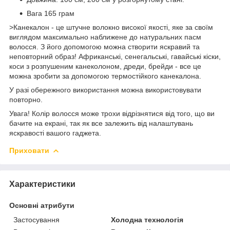
Вага 165 грам
>Канекалон - це штучне волокно високої якості, яке за своїм
виглядом максимально наближене до натуральних пасм
волосся. З його допомогою можна створити яскравий та
неповторний образ! Африканські, сенегальські, гавайські кіски,
коси з розпушеним канеколоном, дреди, брейди - все це
можна зробити за допомогою термостійкого канекалона.
У разі обережного використання можна використовувати
повторно.
Увага! Колір волосся може трохи відрізнятися від того, що ви
бачите на екрані, так як все залежить від налаштувань
яскравості вашого гаджета.
Приховати
Характеристики
Основні атрибути
Застосування
Холодна технологія