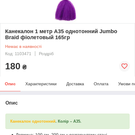
Канекалон 1 метр А35 однотонний Jumbo
Braid фіолетовый 165гр
Немає в наявності
Код: 1103471
Роздріб
180
₴
Опис
Характеристики
Доставка
Оплата
Умови п
Опис
Канекалон однотонний
. Колір – А35.
Довжина: 100 см, 200 см у розгорнутому стані.