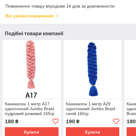
Повернення товару впродовж 14 днів за домовленістю
Всі умови повернення
Подібні товари компанії
Канекалон 1 метр А17
Канекалон 1 метр А29
Кане
однотонний Jumbo Braid
однотонний Jumbo Braid
одно
пудровий рожевий 165гр
синій 165гр
Brai
180
190
180
₴
₴
Купити
Купити