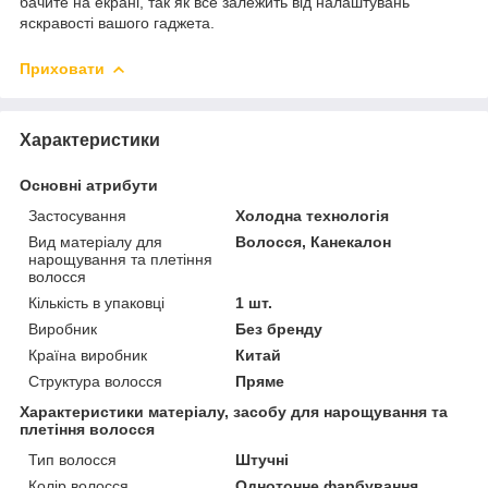
бачите на екрані, так як все залежить від налаштувань
яскравості вашого гаджета.
Приховати
Характеристики
Основні атрибути
Застосування
Холодна технологія
Вид матеріалу для
Волосся, Канекалон
нарощування та плетіння
волосся
Кількість в упаковці
1 шт.
Виробник
Без бренду
Країна виробник
Китай
Структура волосся
Пряме
Характеристики матеріалу, засобу для нарощування та
плетіння волосся
Тип волосся
Штучні
Колір волосся
Однотонне фарбування