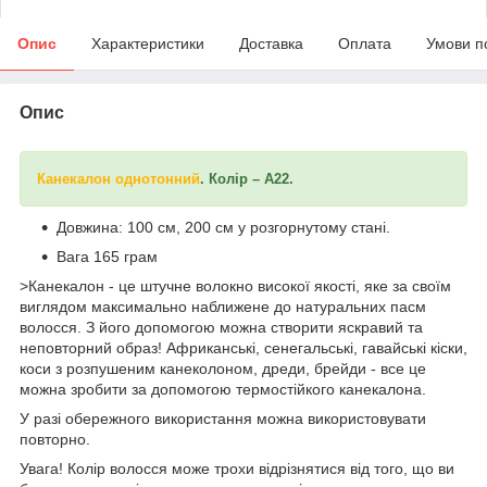
Опис
Характеристики
Доставка
Оплата
Умови п
Опис
Канекалон однотонний
. Колір – А22.
Довжина: 100 см, 200 см у розгорнутому стані.
Вага 165 грам
>Канекалон - це штучне волокно високої якості, яке за своїм
виглядом максимально наближене до натуральних пасм
волосся. З його допомогою можна створити яскравий та
неповторний образ! Африканські, сенегальські, гавайські кіски,
коси з розпушеним канеколоном, дреди, брейди - все це
можна зробити за допомогою термостійкого канекалона.
У разі обережного використання можна використовувати
повторно.
Увага! Колір волосся може трохи відрізнятися від того, що ви