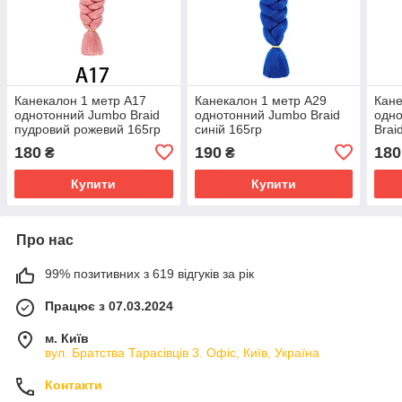
Канекалон 1 метр А17
Канекалон 1 метр А29
Кане
однотонний Jumbo Braid
однотонний Jumbo Braid
одно
пудровий рожевий 165гр
синій 165гр
Brai
180
190
180
₴
₴
Купити
Купити
Про нас
99% позитивних з 619 відгуків за рік
Працює з 07.03.2024
м. Київ
вул. Братства Тарасівців 3. Офіс, Київ, Україна
Контакти