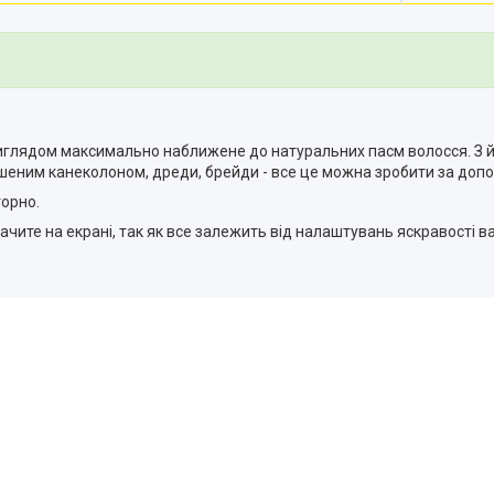
м виглядом максимально наближене до натуральних пасм волосся. 
зпушеним канеколоном, дреди, брейди - все це можна зробити за до
орно.
бачите на екрані, так як все залежить від налаштувань яскравості 