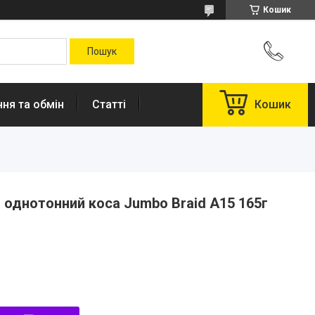
Кошик
ня та обмін
Статті
Кошик
однотонний коса Jumbo Braid А15 165г