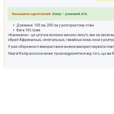
Канекалон однотонний
. Колір – рожевий А15.
Довжина: 100 см, 200 см у розгорнутому стані.
Вага 165 грам
>Канекалон - це штучне волокно високої якості, яке за свої
образ! Африканські, сенегальські, гавайські кіски, коси з ро
У разі обережного використання можна використовувати повт
Увага! Колір волосся може трохи відрізнятися від того, що ви 