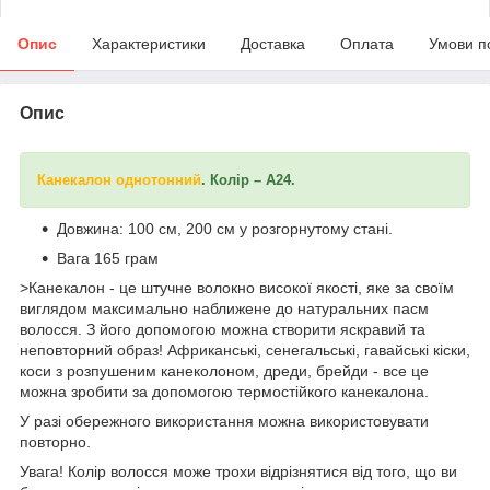
Опис
Характеристики
Доставка
Оплата
Умови п
Опис
Канекалон однотонний
. Колір – А24.
Довжина: 100 см, 200 см у розгорнутому стані.
Вага 165 грам
>Канекалон - це штучне волокно високої якості, яке за своїм
виглядом максимально наближене до натуральних пасм
волосся. З його допомогою можна створити яскравий та
неповторний образ! Африканські, сенегальські, гавайські кіски,
коси з розпушеним канеколоном, дреди, брейди - все це
можна зробити за допомогою термостійкого канекалона.
У разі обережного використання можна використовувати
повторно.
Увага! Колір волосся може трохи відрізнятися від того, що ви