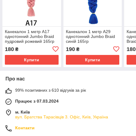
Канекалон 1 метр А17
Канекалон 1 метр А29
Кане
однотонний Jumbo Braid
однотонний Jumbo Braid
одно
пудровий рожевий 165гр
синій 165гр
Brai
180
190
180
₴
₴
Купити
Купити
Про нас
99% позитивних з 610 відгуків за рік
Працює з 07.03.2024
м. Київ
вул. Братства Тарасівців 3. Офіс, Київ, Україна
Контакти