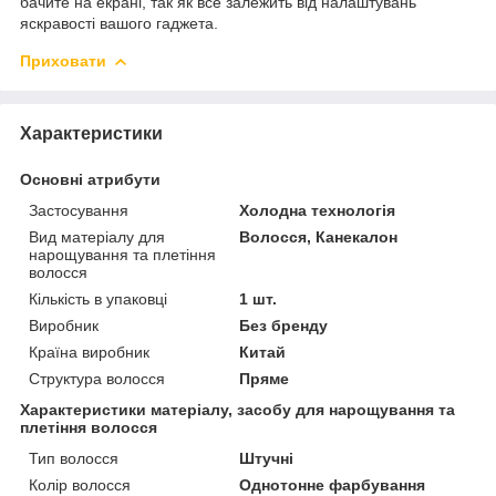
бачите на екрані, так як все залежить від налаштувань
яскравості вашого гаджета.
Приховати
Характеристики
Основні атрибути
Застосування
Холодна технологія
Вид матеріалу для
Волосся, Канекалон
нарощування та плетіння
волосся
Кількість в упаковці
1 шт.
Виробник
Без бренду
Країна виробник
Китай
Структура волосся
Пряме
Характеристики матеріалу, засобу для нарощування та
плетіння волосся
Тип волосся
Штучні
Колір волосся
Однотонне фарбування