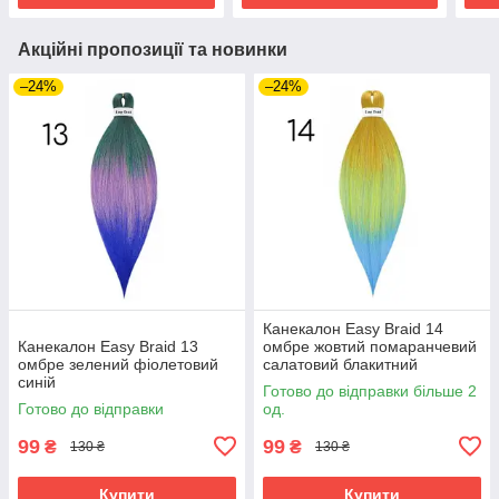
Акційні пропозиції та новинки
–24%
–24%
Канекалон Easy Braid 14
Канекалон Easy Braid 13
омбре жовтий помаранчевий
омбре зелений фіолетовий
салатовий блакитний
синій
Готово до відправки більше 2
Готово до відправки
од.
99
99
₴
₴
130 ₴
130 ₴
Купити
Купити