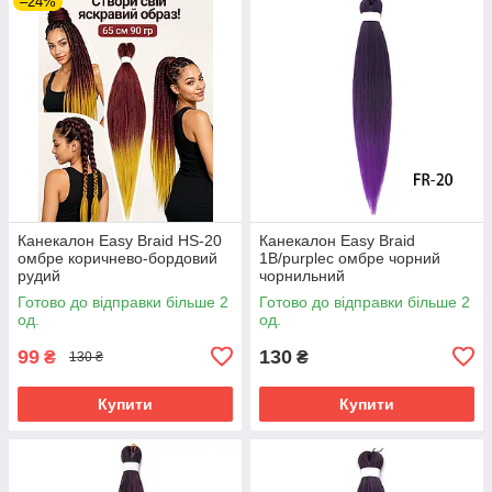
–24%
Канекалон Easy Braid HS-20
Канекалон Easy Braid
омбре коричнево-бордовий
1В/purpleс омбре чорний
рудий
чорнильний
Готово до відправки більше 2
Готово до відправки більше 2
од.
од.
99
130
₴
₴
130 ₴
Купити
Купити