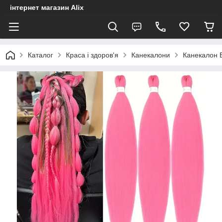
інтернет магазин Alix
Каталог
Краса і здоров'я
Канекалони
Канекалон E