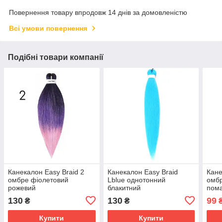
Повернення товару впродовж 14 днів за домовленістю
Всі умови повернення
Подібні товари компанії
Канекалон Easy Braid 2
Канекалон Easy Braid
Кане
омбре фіолетовий
Lblue однотонний
омбр
рожевий
блакитний
пома
блак
130
130
99
₴
₴
Купити
Купити