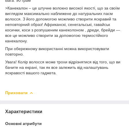
Вага: 90 грам
>Канекалон – це штучне волокно високої якості, що за своїм
виглядом максимально наближене до натуральних пасм
волосся. З його допомогою можливо створити яскравий та
неповторний образ! Африканскі, сенегальські, гавайськ
косички, коси з розпушеним канеколоном , дреди, брейди —
все це можливо створити за допомогою термостійкого
канекалону.
При обережному використанні можна використовувати
повторно.
Увага! Колір волосся може трохи відрізнятися від того, що ви
бачите на екрані, так як все залежить від налаштувань
яскравості вашого гаджета.
Приховати
Характеристики
Основні атрибути