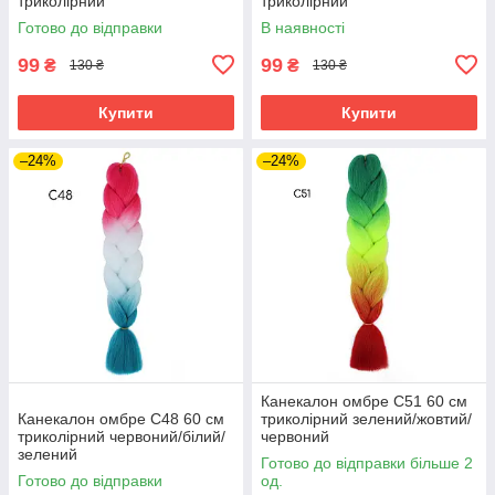
триколірний
триколірний
Готово до відправки
В наявності
99
99
₴
₴
130 ₴
130 ₴
Купити
Купити
–24%
–24%
Канекалон омбре C51 60 см
Канекалон омбре C48 60 см
триколірний зелений/жовтий/
триколірний червоний/білий/
червоний
зелений
Готово до відправки більше 2
Готово до відправки
од.