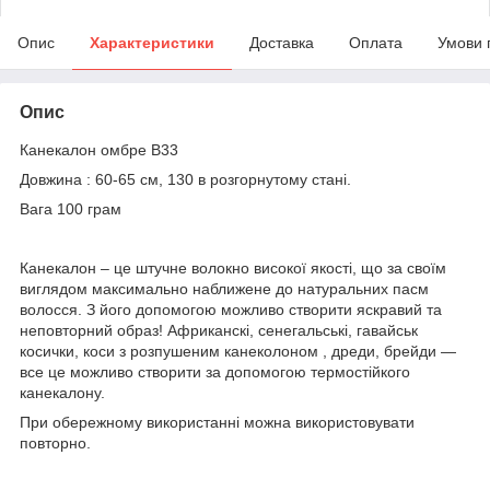
Опис
Характеристики
Доставка
Оплата
Умови 
Опис
Канекалон омбре B33
Довжина : 60-65 см, 130 в розгорнутому стані.
Вага 100 грам
Канекалон – це штучне волокно високої якості, що за своїм
виглядом максимально наближене до натуральних пасм
волосся. З його допомогою можливо створити яскравий та
неповторний образ! Африканскі, сенегальські, гавайськ
косички, коси з розпушеним канеколоном , дреди, брейди —
все це можливо створити за допомогою термостійкого
канекалону.
При обережному використанні можна використовувати
повторно.