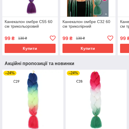
Канекалон омбре C55 60
Канекалон омбре C32 60
Кане
см трикольоровий
см триколірний
см т
99
99
99
₴
₴
130 ₴
130 ₴
Купити
Купити
Акційні пропозиції та новинки
–24%
–24%