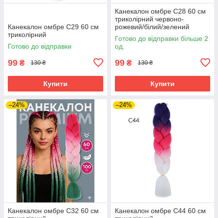
Канекалон омбре C28 60 см
триколірний червоно-
Канекалон омбре C29 60 см
рожевий/білий/зелений
триколірний
Готово до відправки більше 2
Готово до відправки
од.
99
99
₴
₴
130 ₴
130 ₴
Купити
Купити
–24%
–24%
Канекалон омбре C32 60 см
Канекалон омбре C44 60 см