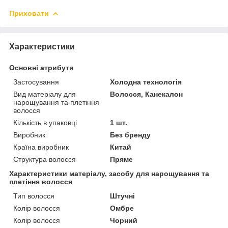
Приховати
Характеристики
Основні атрибути
Застосування
Холодна технологія
Вид матеріалу для
Волосся, Канекалон
нарощування та плетіння
волосся
Кількість в упаковці
1 шт.
Виробник
Без бренду
Країна виробник
Китай
Структура волосся
Пряме
Характеристики матеріалу, засобу для нарощування та
плетіння волосся
Тип волосся
Штучні
Колір волосся
Омбре
Колір волосся
Чорний