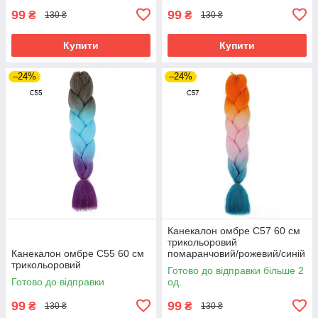
99
99
₴
₴
130 ₴
130 ₴
Купити
Купити
–24%
–24%
Канекалон омбре C57 60 см
трикольоровий
Канекалон омбре C55 60 см
помаранчовий/рожевий/синій
трикольоровий
Готово до відправки більше 2
Готово до відправки
од.
99
99
₴
₴
130 ₴
130 ₴