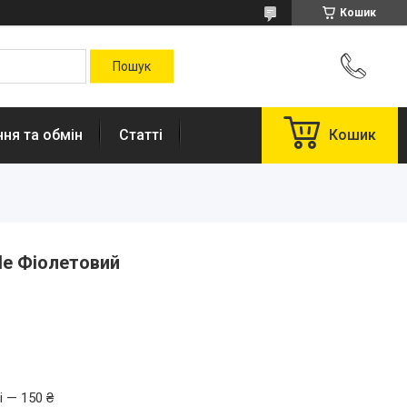
Кошик
ня та обмін
Статті
Кошик
le Фіолетовий
і — 150 ₴