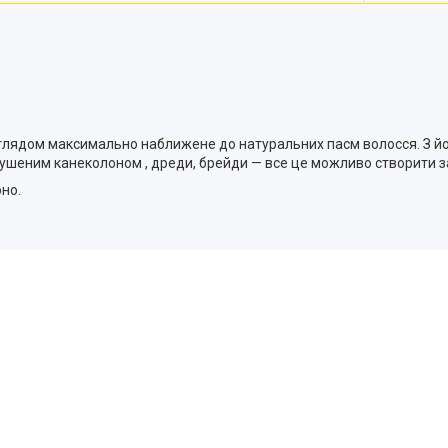
 виглядом максимально наближене до натуральних пасм волосся. З 
озпушеним канеколоном , дреди, брейди — все це можливо створити 
но.