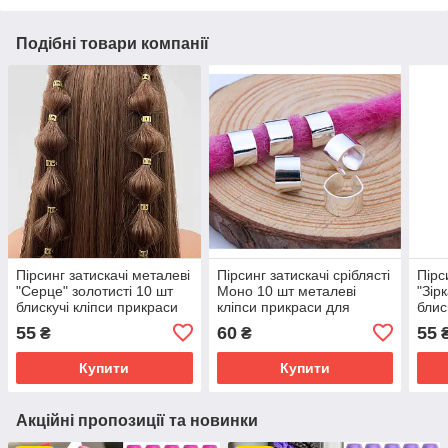
Подібні товари компанії
Пірсинг затискачі металеві
Пірсинг затискачі сріблясті
Пірс
"Серце" золотисті 10 шт
Моно 10 шт металеві
"Зір
блискучі кліпси прикраси
кліпси прикраси для
блис
для афрокос аксесуари
афрокос аксесуари для
для 
55
60
55
₴
₴
для зачісок
зачісок дред
для 
Купити
Купити
Акційні пропозиції та новинки