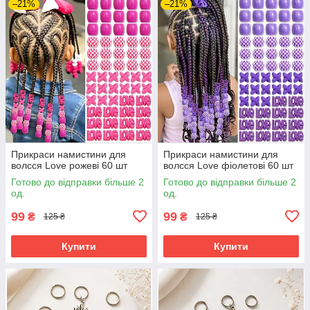
–21%
–21%
Прикраси намистини для
Прикраси намистини для
волсся Love рожеві 60 шт
волсся Love фіолетові 60 шт
Готово до відправки більше 2
Готово до відправки більше 2
од.
од.
99
99
₴
₴
125 ₴
125 ₴
Купити
Купити