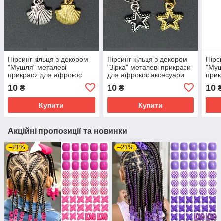
Пірсинг кільця з декором
Пірсинг кільця з декором
Пірс
"Мушля" металеві
"Зірка" металеві прикраси
"Муш
прикраси для афрокос
для афрокос аксесуари
прик
аксесуари для зачісок
для зачісок дред
аксе
10
10
10
₴
₴
дред
дре
Купити
Купити
Акційні пропозиції та новинки
–21%
–21%