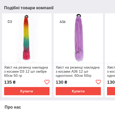
Подібні товари компанії
Хвіст на резинці накладна
Хвіст на резинці накладна
Хвіс
з косами D3 12 шт омбре
з косами A36 12 шт
з ко
60см 50 гр
однотонні, 60см 50гр
одно
різнокольоровий
фіолетовий
фукс
135
130
130
₴
₴
Купити
Купити
Про нас