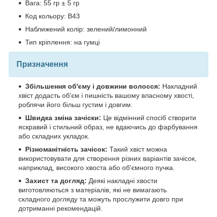
Вага: 55 гр ± 5 гр
Код кольору: B43
Наближений колір: зелений/лимонний
Тип кріплення: на гумці
Призначення
Збільшення об'єму і довжини волосся:
Накладний
хвіст додасть об'єм і пишність вашому власному хвості,
роблячи його більш густим і довгим.
Швидка зміна зачіски:
Це відмінний спосіб створити
яскравий і стильний образ, не вдаючись до фарбування
або складних укладок.
Різноманітність зачісок:
Такий хвіст можна
використовувати для створення різних варіантів зачісок,
наприклад, високого хвоста або об'ємного пучка.
Захист та догляд:
Деякі накладні хвости
виготовляються з матеріалів, які не вимагають
складного догляду та можуть прослужити довго при
дотриманні рекомендацій.