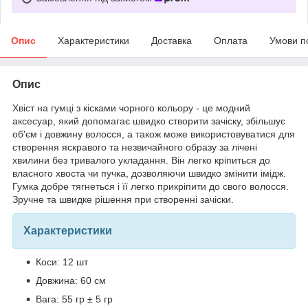
Опис
Характеристики
Доставка
Оплата
Умови п
Опис
Хвіст на гумці з кісками чорного кольору - це модний
аксесуар, який допомагає швидко створити зачіску, збільшує
об'єм і довжину волосся, а також може використовуватися для
створення яскравого та незвичайного образу за лічені
хвилини без тривалого укладання. Він легко кріпиться до
власного хвоста чи пучка, дозволяючи швидко змінити імідж.
Гумка добре тягнеться і її легко прикріпити до свого волосся.
Зручне та швидке рішення при створенні зачіски.
Характеристики
Коси: 12 шт
Довжина: 60 ​​см
Вага: 55 гр ± 5 гр