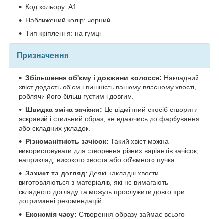
Код кольору: A1
Наближений колір: чорний
Тип кріплення: на гумці
Призначення
Збільшення об'єму і довжини волосся:
Накладний
хвіст додасть об'єм і пишність вашому власному хвості,
роблячи його більш густим і довгим.
Швидка зміна зачіски:
Це відмінний спосіб створити
яскравий і стильний образ, не вдаючись до фарбування
або складних укладок.
Різноманітність зачісок:
Такий хвіст можна
використовувати для створення різних варіантів зачісок,
наприклад, високого хвоста або об'ємного пучка.
Захист та догляд:
Деякі накладні хвости
виготовляються з матеріалів, які не вимагають
складного догляду та можуть прослужити довго при
дотриманні рекомендацій.
Економія часу:
Створення образу займає всього