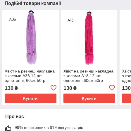
Подібні товари компанії
Хвіст на резинці накладна
Хвіст на резинці накладна
Хвіс
з косами A36 12 шт
з косами A18 12 шт
з ко
однотонні, 60см 50гр
однотонні 60см 50гр
одно
фіолетовий
фуксія
фіол
130
130
130
₴
₴
Купити
Купити
Про нас
99% позитивних з 619 відгуків за рік