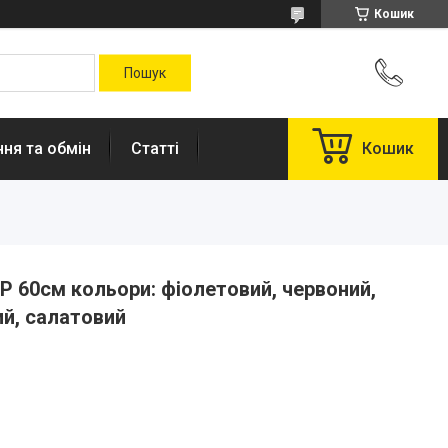
Кошик
ня та обмін
Статті
Кошик
Р 60см кольори: фіолетовий, червоний,
й, салатовий