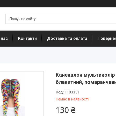
 нас
Контакти
Доставка та оплата
Повернен
Канекалон мультиколір 
блакитний, помаранчеви
Код:
1103351
Немає в наявності
130 ₴