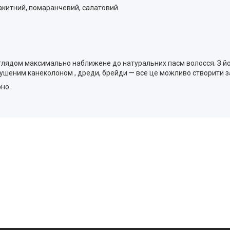
лакитний, помаранчевий, салатовий
 виглядом максимально наближене до натуральних пасм волосся. З 
озпушеним канеколоном , дреди, брейди — все це можливо створити 
но.