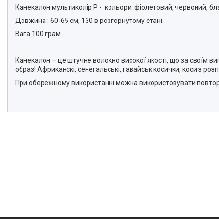
Канекалон мультиколір P - кольори: фіолетовий, червоний, б
Довжина : 60-65 см, 130 в розгорнутому стані.
Вага 100 грам
Канекалон – це штучне волокно високої якості, що за своїм
образ! Африканскі, сенегальські, гавайськ косички, коси з р
При обережному використанні можна використовувати повтор