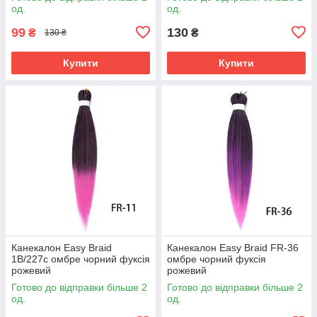
од.
од.
99
130
₴
₴
130 ₴
Купити
Купити
Канекалон Easy Braid
Канекалон Easy Braid FR-36
1В/227с омбре чорний фуксія
омбре чорний фуксія
рожевий
рожевий
Готово до відправки більше 2
Готово до відправки більше 2
од.
од.