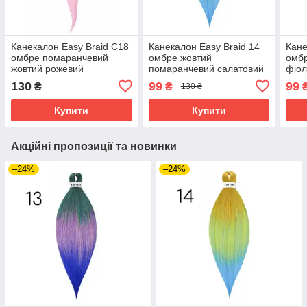
Канекалон Easy Braid С18
Канекалон Easy Braid 14
Кане
омбре помаранчевий
омбре жовтий
омб
жовтий рожевий
помаранчевий салатовий
фіол
блакитний
130
99
99
₴
₴
130 ₴
Купити
Купити
Акційні пропозиції та новинки
–24%
–24%