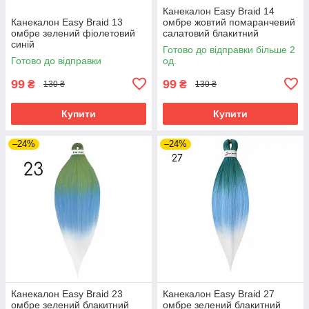
Канекалон Easy Braid 14
Канекалон Easy Braid 13
омбре жовтий помаранчевий
омбре зелений фіолетовий
салатовий блакитний
синій
Готово до відправки більше 2
Готово до відправки
од.
99
99
₴
₴
130 ₴
130 ₴
Купити
Купити
–24%
–24%
Канекалон Easy Braid 23
Канекалон Easy Braid 27
омбре зелений блакитний
омбре зелений блакитний