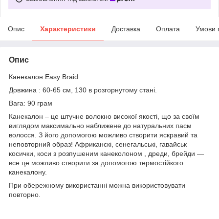
Опис
Характеристики
Доставка
Оплата
Умови 
Опис
Канекалон Easy Braid
Довжина : 60-65 см, 130 в розгорнутому стані.
Вага: 90 грам
Канекалон – це штучне волокно високої якості, що за своїм
виглядом максимально наближене до натуральних пасм
волосся. З його допомогою можливо створити яскравий та
неповторний образ! Африканскі, сенегальські, гавайськ
косички, коси з розпушеним канеколоном , дреди, брейди —
все це можливо створити за допомогою термостійкого
канекалону.
При обережному використанні можна використовувати
повторно.