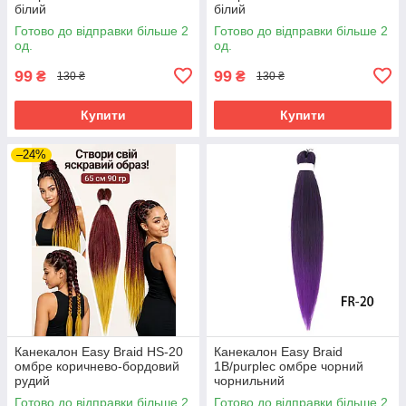
білий
білий
Готово до відправки більше 2
Готово до відправки більше 2
од.
од.
99
99
₴
₴
130 ₴
130 ₴
Купити
Купити
–24%
Канекалон Easy Braid HS-20
Канекалон Easy Braid
омбре коричнево-бордовий
1В/purpleс омбре чорний
рудий
чорнильний
Готово до відправки більше 2
Готово до відправки більше 2