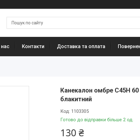
 нас
Контакти
Доставка та оплата
Повернен
Канекалон омбре C45Н 60
блакитний
Код:
1103305
Готово до відправки більше 2 од.
130 ₴