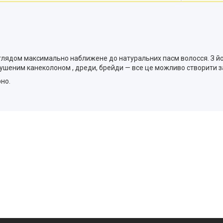
 виглядом максимально наближене до натуральних пасм волосся. З 
озпушеним канеколоном , дреди, брейди — все це можливо створити 
но.