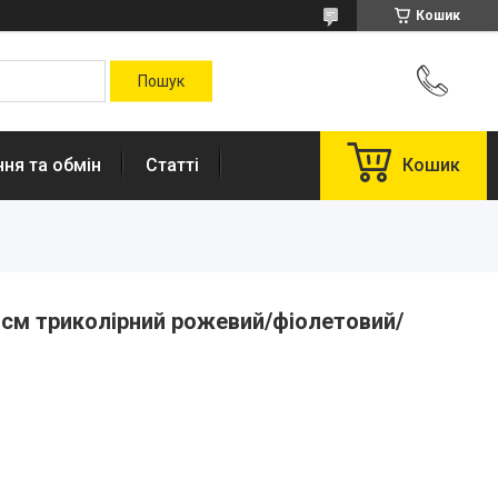
Кошик
ня та обмін
Статті
Кошик
 см триколірний рожевий/фіолетовий/