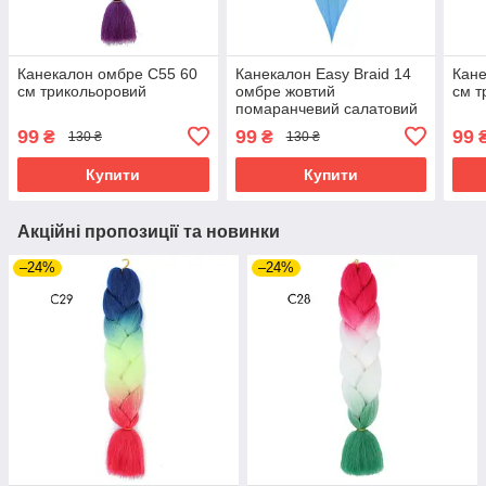
Канекалон омбре C55 60
Канекалон Easy Braid 14
Кане
см трикольоровий
омбре жовтий
см т
помаранчевий салатовий
блакитний
99
99
99
₴
₴
130 ₴
130 ₴
Купити
Купити
Акційні пропозиції та новинки
–24%
–24%