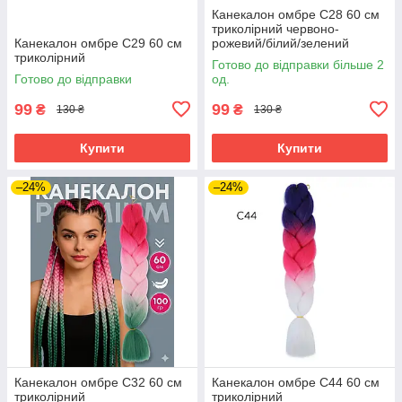
Канекалон омбре C28 60 см
триколірний червоно-
Канекалон омбре C29 60 см
рожевий/білий/зелений
триколірний
Готово до відправки більше 2
Готово до відправки
од.
99
99
₴
₴
130 ₴
130 ₴
Купити
Купити
–24%
–24%
Канекалон омбре C32 60 см
Канекалон омбре C44 60 см
триколірний
триколірний