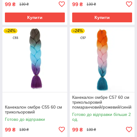
99
99
₴
₴
130 ₴
130 ₴
Купити
Купити
–24%
–24%
Канекалон омбре C57 60 см
трикольоровий
Канекалон омбре C55 60 см
помаранчовий/рожевий/синій
трикольоровий
Готово до відправки більше 2
Готово до відправки
од.
99
99
₴
₴
130 ₴
130 ₴