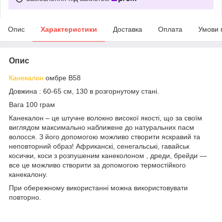
Опис
Характеристики
Доставка
Оплата
Умови 
Опис
Канекалон
омбре B58
Довжина : 60-65 см, 130 в розгорнутому стані.
Вага 100 грам
Канекалон – це штучне волокно високої якості, що за своїм
виглядом максимально наближене до натуральних пасм
волосся. З його допомогою можливо створити яскравий та
неповторний образ! Африканскі, сенегальські, гавайськ
косички, коси з розпушеним канеколоном , дреди, брейди —
все це можливо створити за допомогою термостійкого
канекалону.
При обережному використанні можна використовувати
повторно.