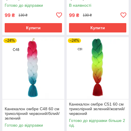
Готово до відправки
В наявності
99
99
₴
₴
130 ₴
130 ₴
Купити
Купити
–24%
–24%
Канекалон омбре C51 60 см
Канекалон омбре C48 60 см
триколірний зелений/жовтий/
триколірний червоний/білий/
червоний
зелений
Готово до відправки більше 2
Готово до відправки
од.