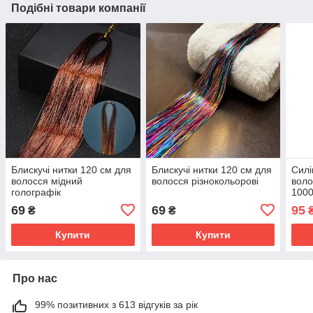
Подібні товари компанії
Блискучі нитки 120 см для
Блискучі нитки 120 см для
Силі
волосся мідний
волосся різнокольорові
воло
голографік
1000
69
69
95
₴
₴
Купити
Купити
Про нас
99% позитивних з 613 відгуків за рік