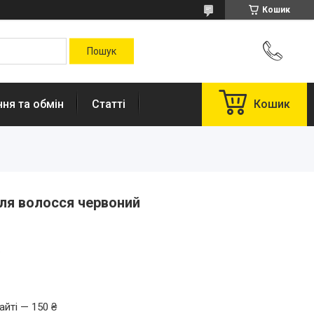
Кошик
ня та обмін
Статті
Кошик
для волосся червоний
.
айті — 150 ₴