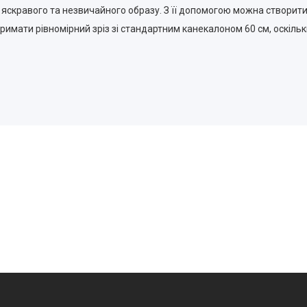
яскравого та незвичайного образу. З її допомогою можна створити 
имати рівномірний зріз зі стандартним канекалоном 60 см, оскільк