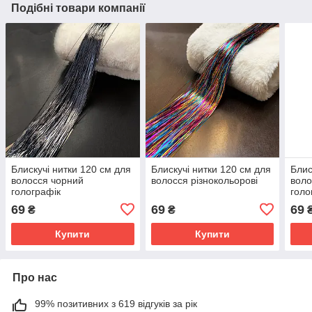
Подібні товари компанії
Блискучі нитки 120 см для
Блискучі нитки 120 см для
Блис
волосся чорний
волосся різнокольорові
воло
голографік
голо
69
69
69
₴
₴
Купити
Купити
Про нас
99% позитивних з 619 відгуків за рік