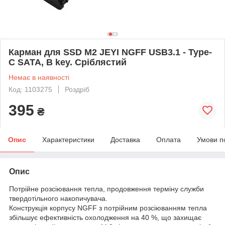
Карман для SSD M2 JEYI NGFF USB3.1 - Type-
C SATA, B key. Сріблястий
Немає в наявності
Код: 1103275
Роздріб
395
₴
Опис
Характеристики
Доставка
Оплата
Умови п
Опис
Потрійне розсіювання тепла, продовження терміну служби
твердотільного накопичувача.
Конструкція корпусу NGFF з потрійним розсіюванням тепла
збільшує ефективність охолодження на 40 %, що захищає