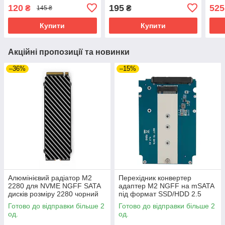
SATA
120
195
525
₴
₴
145 ₴
Купити
Купити
Акційні пропозиції та новинки
–36%
–15%
Алюмінієвий радіатор M2
Перехідник конвертер
2280 для NVME NGFF SATA
адаптер M2 NGFF на mSATA
дисків розміру 2280 чорний
під формат SSD/HDD 2.5
Готово до відправки більше 2
Готово до відправки більше 2
од.
од.