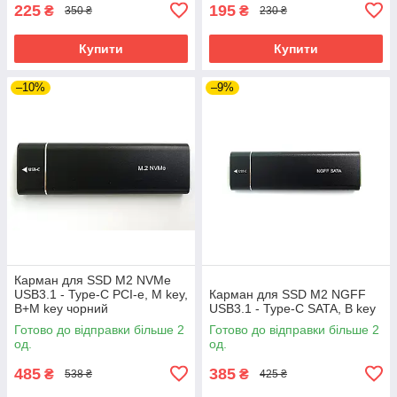
225
195
₴
₴
350 ₴
230 ₴
Купити
Купити
–10%
–9%
Карман для SSD M2 NVMe
USB3.1 - Type-C PCI-e, M key,
Карман для SSD M2 NGFF
B+M key чорний
USB3.1 - Type-C SATA, B key
Готово до відправки більше 2
Готово до відправки більше 2
од.
од.
485
385
₴
₴
538 ₴
425 ₴