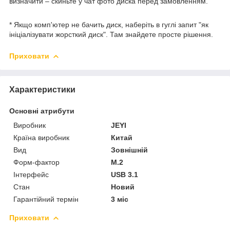
визначити – скиньте у чат фото диска перед замовленням.
* Якщо комп'ютер не бачить диск, наберіть в гуглі запит "як
ініціалізувати жорсткий диск". Там знайдете просте рішення.
Приховати
Характеристики
Основні атрибути
Виробник
JEYI
Країна виробник
Китай
Вид
Зовнішній
Форм-фактор
M.2
Інтерфейс
USB 3.1
Стан
Новий
Гарантійний термін
3 міс
Приховати