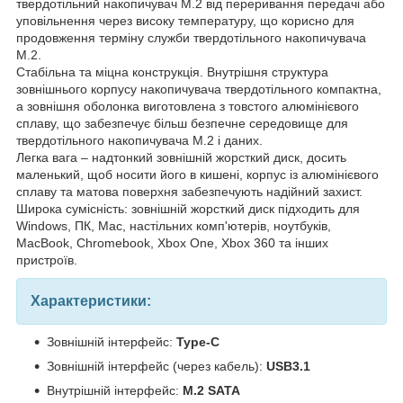
твердотільний накопичувач M.2 від переривання передачі або
уповільнення через високу температуру, що корисно для
продовження терміну служби твердотільного накопичувача
M.2.
Стабільна та міцна конструкція. Внутрішня структура
зовнішнього корпусу накопичувача твердотільного компактна,
а зовнішня оболонка виготовлена з товстого алюмінієвого
сплаву, що забезпечує більш безпечне середовище для
твердотільного накопичувача M.2 і даних.
Легка вага – надтонкий зовнішній жорсткий диск, досить
маленький, щоб носити його в кишені, корпус із алюмінієвого
сплаву та матова поверхня забезпечують надійний захист.
Широка сумісність: зовнішній жорсткий диск підходить для
Windows, ПК, Mac, настільних комп'ютерів, ноутбуків,
MacBook, Chromebook, Xbox One, Xbox 360 та інших
пристроїв.
Характеристики:
Зовнішній інтерфейс:
Type-C
Зовнішній інтерфейс (через кабель):
USB3.1
Внутрішній інтерфейс:
M.2 SATA