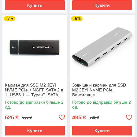
Купити
Купити
–7%
–6%
Карман для SSD M2 JEYI
Зовнішній карман для SSD
NVME PCIe + NGFF SATA 2 в
M2 JEYI NVME PCIe.
1, USB3.1 — Type-C, SATA,
Вентиляція
PCIe
Готово до відправки більше 2
Готово до відправки більше 2
од.
од.
525
495
₴
₴
565 ₴
525 ₴
Купити
Купити