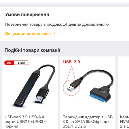
Умови повернення
Повернення товару впродовж 14 днів за домовленістю
Всі умови повернення
Подібні товари компанії
USB-хаб 3.0 USB-A 4
Перехідник адаптер з USB
Карм
порти USB2.0+USB3.0
3.0 на SATA III/5Gbps для
NVM
чорний
SSD/HDD2.5
2 в 