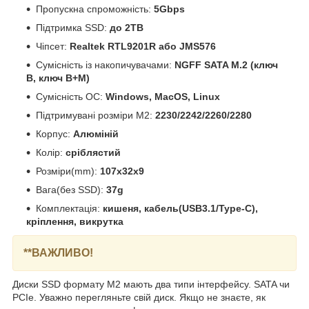
Пропускна спроможність:
5Gbps
Підтримка SSD:
до 2TB
Чіпсет:
Realtek RTL9201R або JMS576
Сумісність із накопичувачами:
NGFF SATA M.2 (ключ
B, ключ B+M)
Сумісність ОС:
Windows, MacOS, Linux
Підтримувані розміри M2:
2230/2242/2260/2280
Корпус:
Алюміній
Колір:
сріблястий
Розміри(mm):
107x32x9
Вага(без SSD):
37g
Комплектація:
кишеня, кабель(USB3.1/Type-C),
кріплення, викрутка
**ВАЖЛИВО!
Диски SSD формату М2 мають два типи інтерфейсу. SATA чи
PCIe. Уважно перегляньте свій диск. Якщо не знаєте, як