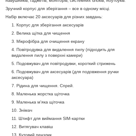
навушників, гаджетів, моніторів, системних блоків, ноутбуків.
Зручний корпус для зберігання – все в одному місці.
Набір включає 20 аксесуарів для різних завдань:
Корпус для зберігання аксесуарів
Велика щітка для чищення
Мікрофібра для очищення екрану
Повітродувка для видалення пилу (підходить для
видалення пилу з поверхні камери)
Подовжувач для повітродувки, короткий стрижень
Подовжувач для аксесуарів (для подовження ручки
аксесуара)
Рідина для чищення. Спрей.
Маленька жорстка щіточка
Маленька м'яка щіточка
Знімач
Штифт для виймання SIM-картки
Витягувач клавіш
Кутовий пензлик