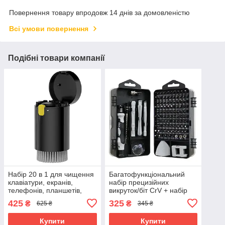
Повернення товару впродовж 14 днів за домовленістю
Всі умови повернення
Подібні товари компанії
Набір 20 в 1 для чищення
Багатофункціональний
клавіатури, екранів,
набір прецизійних
телефонів, планшетів,
викруток/біт CrV + набір
ноутбуків, гаджетів .
інструменту 115 в 1 сірий
425
325
₴
₴
625 ₴
345 ₴
Чорний
Купити
Купити