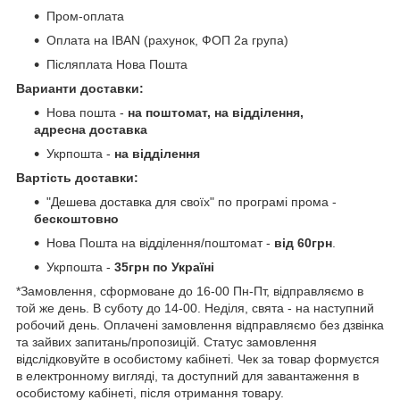
Пром-оплата
Оплата на IBAN (рахунок, ФОП 2а група)
Післяплата Нова Пошта
Варианти доставки:
Нова пошта -
на поштомат, на відділення,
адресна доставка
Укрпошта -
на відділення
Вартість доставки:
"Дешева доставка для своїх" по програмі прома -
бескоштовно
Нова Пошта на відділення/поштомат -
від 60грн
.
Укрпошта -
35грн по Україні
*Замовлення, сформоване до 16-00 Пн-Пт, відправляємо в
той же день. В суботу до 14-00. Неділя, свята - на наступний
робочий день. Оплачені замовлення відправляємо без дзвінка
та зайвих запитань/пропозицій. Статус замовлення
відслідковуйте в особистому кабінеті. Чек за товар формуєтся
в електронному вигляді, та доступний для завантаження в
особистому кабінеті, після отримання товару.