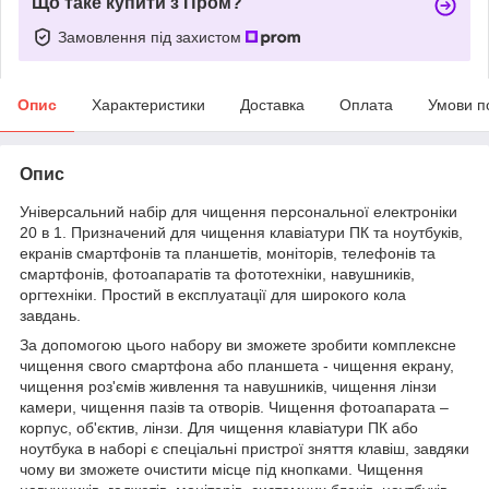
Що таке купити з Пром?
Замовлення під захистом
Опис
Характеристики
Доставка
Оплата
Умови п
Опис
Універсальний набір для чищення персональної електроніки
20 в 1. Призначений для чищення клавіатури ПК та ноутбуків,
екранів смартфонів та планшетів, моніторів, телефонів та
смартфонів, фотоапаратів та фототехніки, навушників,
оргтехніки. Простий в експлуатації для широкого кола
завдань.
За допомогою цього набору ви зможете зробити комплексне
чищення свого смартфона або планшета - чищення екрану,
чищення роз'ємів живлення та навушників, чищення лінзи
камери, чищення пазів та отворів. Чищення фотоапарата –
корпус, об'єктив, лінзи. Для чищення клавіатури ПК або
ноутбука в наборі є спеціальні пристрої зняття клавіш, завдяки
чому ви зможете очистити місце під кнопками. Чищення