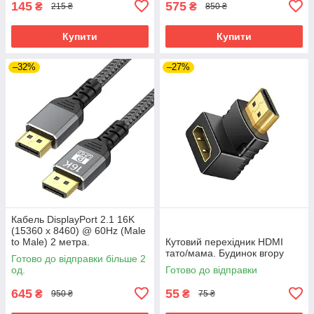
145
575
₴
₴
215 ₴
850 ₴
Купити
Купити
–32%
–27%
Кабель DisplayPort 2.1 16K
(15360 x 8460) @ 60Hz (Male
to Male) 2 метра.
Кутовий перехідник HDMI
Ультимативне рішення для
тато/мама. Будинок вгору
Готово до відправки більше 2
дизайну та геймінгу
од.
Готово до відправки
645
55
₴
₴
950 ₴
75 ₴