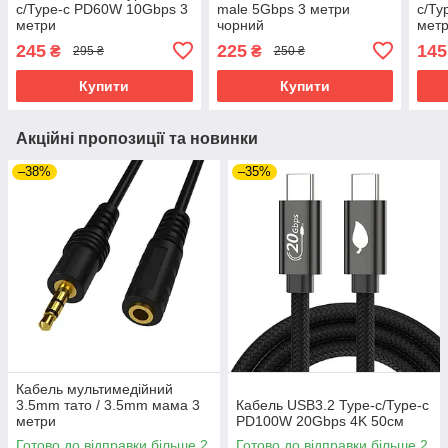
c/Type-c PD60W 10Gbps 3
male 5Gbps 3 метри
c/Ty
метри
чорний
мет
245
225
145
₴
₴
295 ₴
250 ₴
Купити
Купити
Акційні пропозиції та новинки
–38%
–35%
Кабель мультимедійний
3.5mm тато / 3.5mm мама 3
Кабель USB3.2 Type-c/Type-c
метри
PD100W 20Gbps 4K 50см
Готово до відправки більше 2
Готово до відправки більше 2