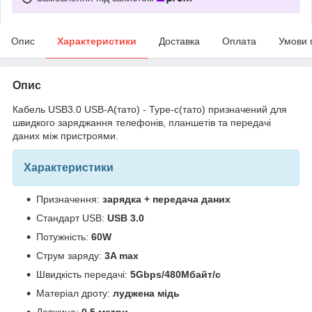
Опис
Характеристики
Доставка
Оплата
Умови 
Опис
Кабель USB3.0 USB-A(тато) - Type-c(тато) призначений для
швидкого заряджання телефонів, планшетів та передачі
даних між пристроями.
Характеристики
Призначення:
зарядка + передача даних
Стандарт USB:
USB 3.0
Потужність:
60W
Струм заряду:
3A max
Швидкість передачі:
5Gbps/480Мбайт/с
Матеріал дроту:
луджена мідь
Довжина:
0.5 метри