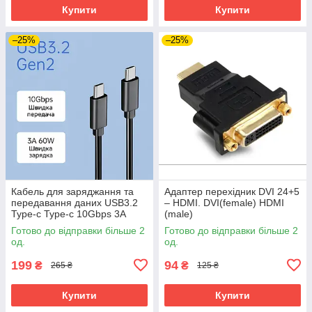
Купити
Купити
–25%
–25%
Кабель для заряджання та
Адаптер перехідник DVI 24+5
передавання даних USB3.2
– HDMI. DVI(female) HDMI
Type-c Type-c 10Gbps 3A
(male)
60W 2 метри
Готово до відправки більше 2
Готово до відправки більше 2
од.
од.
199
94
₴
₴
265 ₴
125 ₴
Купити
Купити