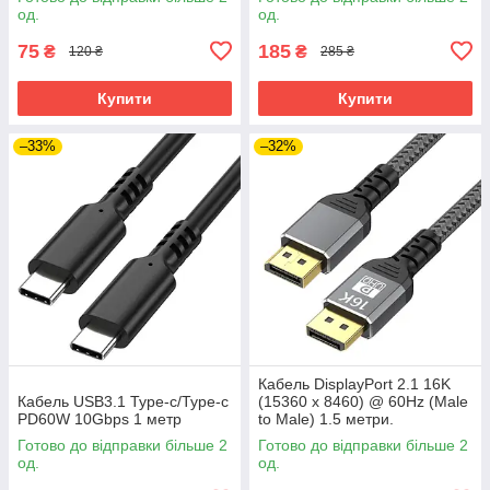
од.
од.
75
185
₴
₴
120 ₴
285 ₴
Купити
Купити
–33%
–32%
Кабель DisplayPort 2.1 16K
Кабель USB3.1 Type-c/Type-c
(15360 x 8460) @ 60Hz (Male
PD60W 10Gbps 1 метр
to Male) 1.5 метри.
Ультимативне рішення для
Готово до відправки більше 2
Готово до відправки більше 2
дизайну та геймінгу
од.
од.