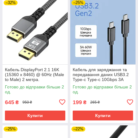
–32%
–25%
Кабель DisplayPort 2.1 16K
Кабель для заряджання та
(15360 x 8460) @ 60Hz (Male
передавання даних USB3.2
to Male) 2 метра.
Type-c Type-c 10Gbps 3A
Ультимативне рішення для
60W 2 метри
Готово до відправки більше 2
Готово до відправки більше 2
дизайну та геймінгу
од.
од.
645
199
₴
₴
950 ₴
265 ₴
Купити
Купити
–25%
–22%