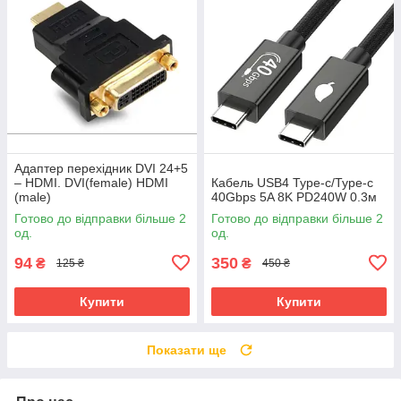
Адаптер перехідник DVI 24+5
– HDMI. DVI(female) HDMI
Кабель USB4 Type-c/Type-c
(male)
40Gbps 5A 8K PD240W 0.3м
Готово до відправки більше 2
Готово до відправки більше 2
од.
од.
94
350
₴
₴
125 ₴
450 ₴
Купити
Купити
Показати ще