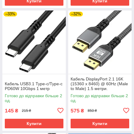
Купити
Купити
–33%
–32%
Кабель DisplayPort 2.1 16K
Кабель USB3.1 Type-c/Type-c
(15360 x 8460) @ 60Hz (Male
PD60W 10Gbps 1 метр
to Male) 1.5 метри.
Ультимативне рішення для
Готово до відправки більше 2
Готово до відправки більше 2
дизайну та геймінгу
од.
од.
145
575
₴
₴
215 ₴
850 ₴
Купити
Купити