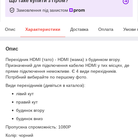
Що таке купити з Пром?
Замовлення під захистом
Опис
Характеристики
Доставка
Оплата
Умови 
Опис
Перехідник HDMI (тато) - HDMI (мама) з будинком вгору.
Призначений для підключення кабелю HDMI у тих місцях, де
пряме підключення неможливе. Є 4 види перехідників.
Потрібний вибирайте по першому фото.
Види перехідників (дивіться в каталозі):
лівий кут
правий кут
будинок вгору
будинок вниз
Пропускна спроможність: 1080P
Колір: чорний