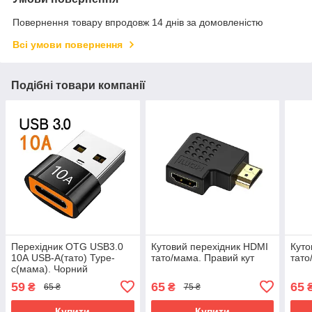
Повернення товару впродовж 14 днів за домовленістю
Всі умови повернення
Подібні товари компанії
Перехідник OTG USB3.0
Кутовий перехідник HDMI
Куто
10А USB-A(тато) Type-
тато/мама. Правий кут
тато
c(мама). Чорний
59
65
65
₴
₴
65 ₴
75 ₴
Купити
Купити