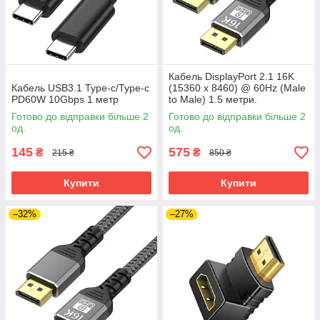
Кабель DisplayPort 2.1 16K
Кабель USB3.1 Type-c/Type-c
(15360 x 8460) @ 60Hz (Male
PD60W 10Gbps 1 метр
to Male) 1.5 метри.
Ультимативне рішення для
Готово до відправки більше 2
Готово до відправки більше 2
дизайну та геймінгу
од.
од.
145
575
₴
₴
215 ₴
850 ₴
Купити
Купити
–32%
–27%