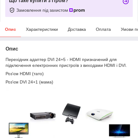
Що таке купити з Пром?
Замовлення під захистом
Опис
Характеристики
Доставка
Оплата
Умови п
Опис
Перехідник адаптер DVI 24+5 - HDMI призначений для
підключення електронних пристроїв з виходами HDMI і DVI.
Роз'єм HDMI (тато)
Роз'єм DVI 24+1 (мама)