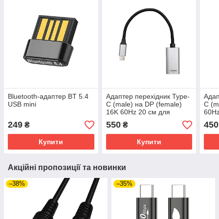
Bluetooth-адаптер BT 5.4
Адаптер перехідник Type-
Адап
USB mini
C (male) на DP (female)
C (m
16K 60Hz 20 см для
60Hz
передавання медіа
пере
249
550
450
₴
₴
Купити
Купити
Акційні пропозиції та новинки
–38%
–35%