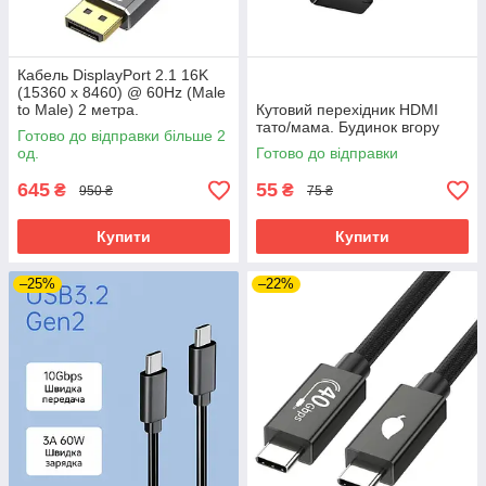
Кабель DisplayPort 2.1 16K
(15360 x 8460) @ 60Hz (Male
to Male) 2 метра.
Кутовий перехідник HDMI
Ультимативне рішення для
тато/мама. Будинок вгору
Готово до відправки більше 2
дизайну та геймінгу
од.
Готово до відправки
645
55
₴
₴
950 ₴
75 ₴
Купити
Купити
–25%
–22%