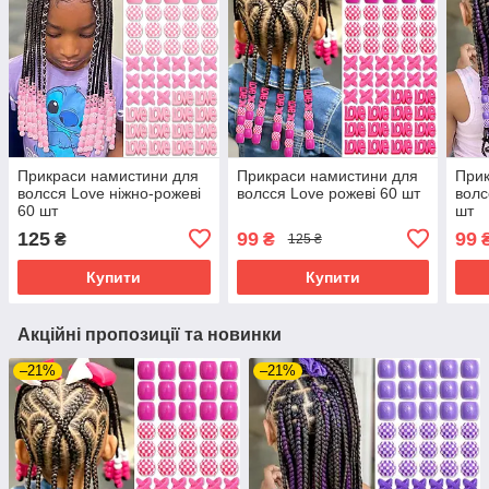
Прикраси намистини для
Прикраси намистини для
Прик
волсся Love ніжно-рожеві
волсся Love рожеві 60 шт
волс
60 шт
шт
125
99
99
₴
₴
125 ₴
Купити
Купити
Акційні пропозиції та новинки
–21%
–21%