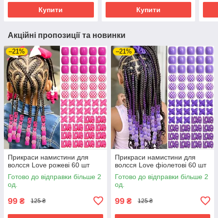
Купити
Купити
Акційні пропозиції та новинки
–21%
–21%
Прикраси намистини для
Прикраси намистини для
волсся Love рожеві 60 шт
волсся Love фіолетові 60 шт
Готово до відправки більше 2
Готово до відправки більше 2
од.
од.
99
99
₴
₴
125 ₴
125 ₴