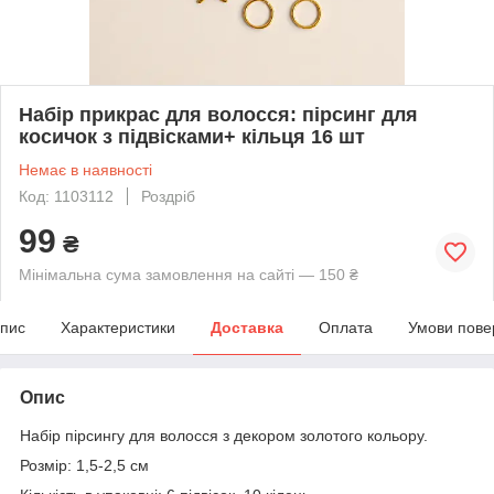
Набір прикрас для волосся: пірсинг для
косичок з підвісками+ кільця 16 шт
Немає в наявності
Код: 1103112
Роздріб
99
₴
Мінімальна сума замовлення на сайті — 150 ₴
пис
Характеристики
Доставка
Оплата
Умови пове
Опис
Набір пірсингу для волосся з декором золотого кольору.
Розмір: 1,5-2,5 см