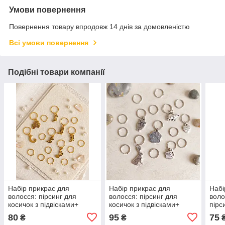
Умови повернення
Повернення товару впродовж 14 днів за домовленістю
Всі умови повернення
Подібні товари компанії
Набір прикрас для
Набір прикрас для
Набі
волосся: пірсинг для
волосся: пірсинг для
вол
косичок з підвісками+
косичок з підвісками+
пірс
кільця 16 шт
кільця 16 шт
з пі
80
95
75
₴
₴