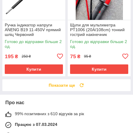
Ручка індикатор напруги
Щупи для мультиметра
ANENG B19 11-450V прямий
PT1006 (20A/108cm) тонкий
шліц Червоний
гострий накінечник
Готово до відправки більше 2
Готово до відправки більше 2
од.
од.
195
75
₴
₴
250 ₴
95 ₴
Купити
Купити
Показати ще
Про нас
99% позитивних з 610 відгуків за рік
Працює з 07.03.2024