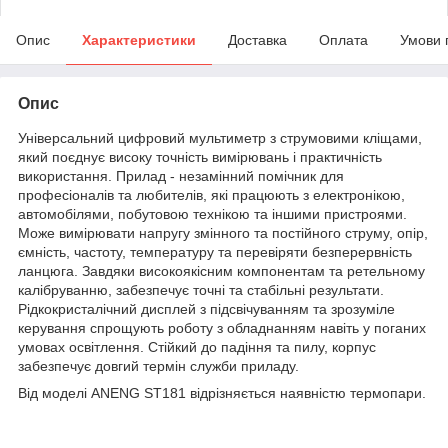
Опис
Характеристики
Доставка
Оплата
Умови 
Опис
Універсальний цифровий мультиметр з струмовими кліщами,
який поєднує високу точність вимірювань і практичність
використання. Прилад - незамінний помічник для
професіоналів та любителів, які працюють з електронікою,
автомобілями, побутовою технікою та іншими пристроями.
Може вимірювати напругу змінного та постійного струму, опір,
ємність, частоту, температуру та перевіряти безперервність
ланцюга. Завдяки високоякісним компонентам та ретельному
калібруванню, забезпечує точні та стабільні результати.
Рідкокристалічний дисплей з підсвічуванням та зрозуміле
керування спрощують роботу з обладнанням навіть у поганих
умовах освітлення. Стійкий до падіння та пилу, корпус
забезпечує довгий термін служби приладу.
Від моделі ANENG ST181 відрізняється наявністю термопари.