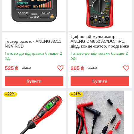
Цифровий мультиметр
Тестер розеток ANENG AC11
ANENG DM850 AC/DC, hFE,
NCV RCD
діод, конденсатор, продзвінка
Готово до відправки більше 2
Готово до відправки більше 2
од.
од.
525
265
₴
₴
750 ₴
350 ₴
Купити
Купити
–22%
–21%