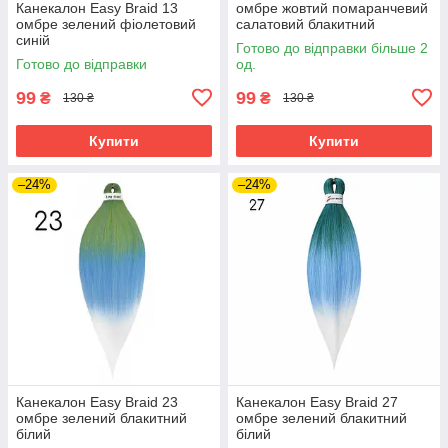
Канекалон Easy Braid 13
омбре жовтий помаранчевий
омбре зелений фіолетовий
салатовий блакитний
синій
Готово до відправки більше 2
Готово до відправки
од.
99
99
₴
₴
130 ₴
130 ₴
Купити
Купити
–24%
–24%
Канекалон Easy Braid 23
Канекалон Easy Braid 27
омбре зелений блакитний
омбре зелений блакитний
білий
білий