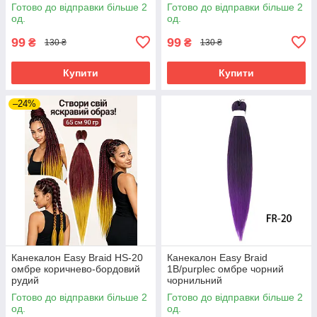
Готово до відправки більше 2
Готово до відправки більше 2
од.
од.
99
99
₴
₴
130 ₴
130 ₴
Купити
Купити
–24%
Канекалон Easy Braid HS-20
Канекалон Easy Braid
омбре коричнево-бордовий
1В/purpleс омбре чорний
рудий
чорнильний
Готово до відправки більше 2
Готово до відправки більше 2
од.
од.