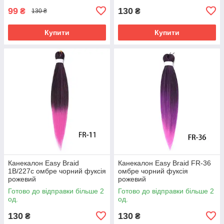
99
130
₴
₴
130 ₴
Купити
Купити
Канекалон Easy Braid
Канекалон Easy Braid FR-36
1В/227с омбре чорний фуксія
омбре чорний фуксія
рожевий
рожевий
Готово до відправки більше 2
Готово до відправки більше 2
од.
од.
130
130
₴
₴