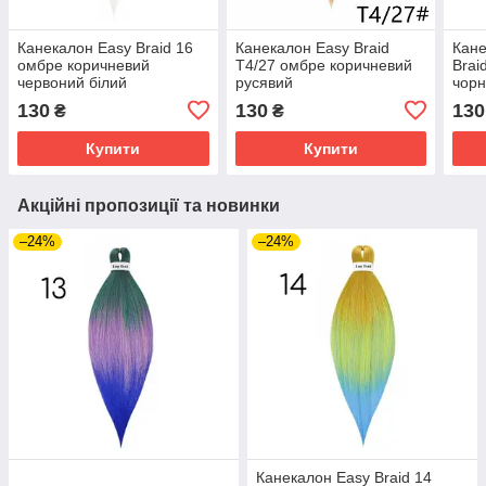
Канекалон Easy Braid 16
Канекалон Easy Braid
Кане
омбре коричневий
T4/27 омбре коричневий
Brai
червоний білий
русявий
чорн
каш
130
130
130
₴
₴
Купити
Купити
Акційні пропозиції та новинки
–24%
–24%
Канекалон Easy Braid 14