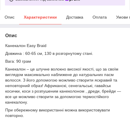
Опис
Характеристики
Доставка
Оплата
Умови 
Опис
Канекалон Easy Braid
Довжина : 60-65 см, 130 в розгорнутому стані.
Вага: 90 грам
Канекалон – це штучне волокно високої якості, що за своїм
виглядом максимально наближене до натуральних пасм
волосся. З його допомогою можливо створити яскравий та
неповторний образ! Африканскі, сенегальські, гавайськ
косички, коси з розпушеним канеколоном , дреди, брейди —
все це можливо створити за допомогою термостійкого
канекалону.
При обережному використанні можна використовувати
повторно.