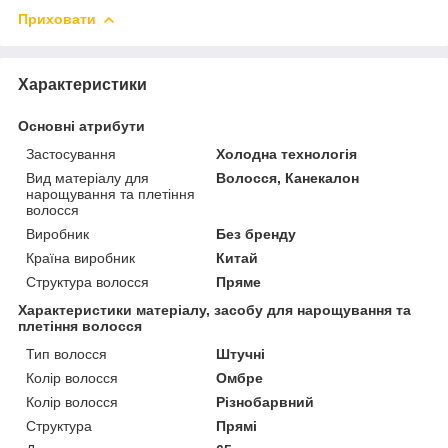
Приховати
Характеристики
Основні атрибути
Застосування
Холодна технологія
Вид матеріалу для
Волосся, Канекалон
нарощування та плетіння
волосся
Виробник
Без бренду
Країна виробник
Китай
Структура волосся
Пряме
Характеристики матеріалу, засобу для нарощування та
плетіння волосся
Тип волосся
Штучні
Колір волосся
Омбре
Колір волосся
Різнобарвний
Структура
Прямі