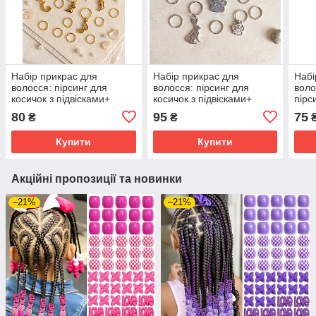
Набір прикрас для
Набір прикрас для
Набі
волосся: пірсинг для
волосся: пірсинг для
вол
косичок з підвісками+
косичок з підвісками+
пірс
кільця 16 шт
кільця 16 шт
з пі
80
95
75
₴
₴
Купити
Купити
Акційні пропозиції та новинки
–21%
–21%