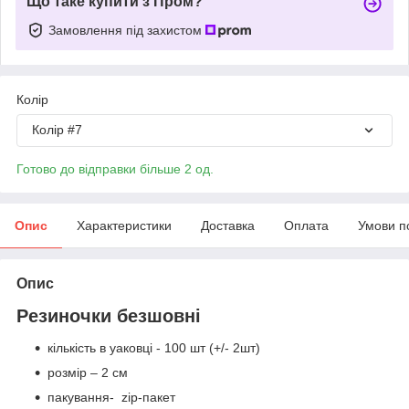
Що таке купити з Пром?
Замовлення під захистом
Колір
Колір #7
Готово до відправки більше 2 од.
Опис
Характеристики
Доставка
Оплата
Умови п
Опис
Резиночки безшовні
кількість в уаковці - 100 шт (+/- 2шт)
розмір – 2 см
пакування- zip-пакет