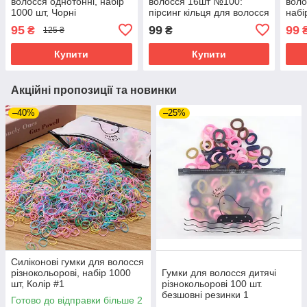
волосся однотонні, набір
волосся 16шт №100:
воло
1000 шт, Чорні
пірсинг кільця для волосся
набі
з підвісками
95
99
99
₴
₴
125 ₴
Купити
Купити
Акційні пропозиції та новинки
–40%
–25%
Силіконові гумки для волосся
різнокольорові, набір 1000
Гумки для волосся дитячі
шт, Колір #1
різнокольорові 100 шт.
безшовні резинки 1
Готово до відправки більше 2