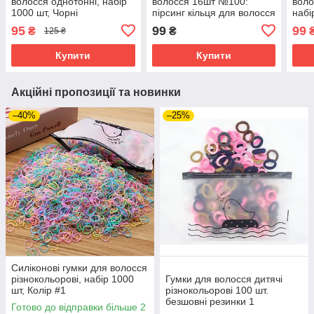
волосся однотонні, набір
волосся 16шт №100:
воло
1000 шт, Чорні
пірсинг кільця для волосся
набі
з підвісками
95
99
99
₴
₴
125 ₴
Купити
Купити
Акційні пропозиції та новинки
–40%
–25%
Силіконові гумки для волосся
різнокольорові, набір 1000
Гумки для волосся дитячі
шт, Колір #1
різнокольорові 100 шт.
безшовні резинки 1
Готово до відправки більше 2