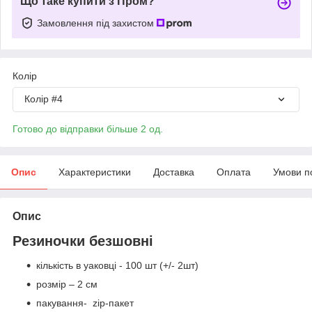
Що таке купити з Пром?
Замовлення під захистом
Колір
Колір #4
Готово до відправки більше 2 од.
Опис
Характеристики
Доставка
Оплата
Умови п
Опис
Резиночки безшовні
кількість в уаковці - 100 шт (+/- 2шт)
розмір – 2 см
пакування- zip-пакет