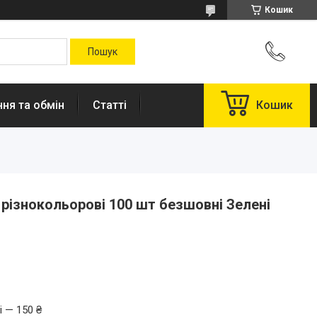
Кошик
ня та обмін
Статті
Кошик
 різнокольорові 100 шт безшовні Зелені
і — 150 ₴