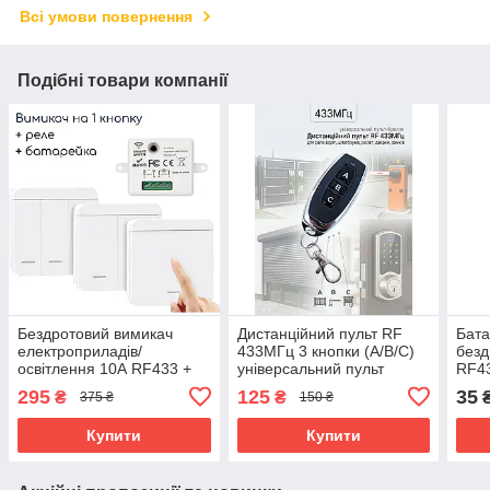
Всі умови повернення
Подібні товари компанії
Бездротовий вимикач
Дистанційний пульт RF
Бата
електроприладів/
433МГц 3 кнопки (А/В/C)
безд
освітлення 10А RF433 +
універсальний пульт
RF4
реле + батарейка 1 кнопка
брелок для реле коміра,
295
125
35
₴
₴
375 ₴
150 ₴
шлагбауму, ролет, дверей,
замків
Купити
Купити