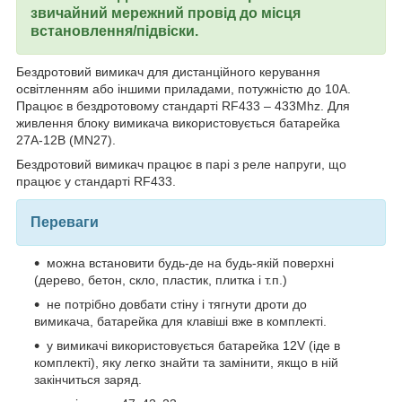
звичайний мережний провід до місця
встановлення/підвіски.
Бездротовий вимикач для дистанційного керування
освітленням або іншими приладами, потужністю до 10А.
Працює в бездротовому стандарті RF433 – 433Mhz. Для
живлення блоку вимикача використовується батарейка
27А-12В (MN27).
Бездротовий вимикач працює в парі з реле напруги, що
працює у стандарті RF433.
Переваги
можна встановити будь-де на будь-якій поверхні
(дерево, бетон, скло, пластик, плитка і т.п.)
не потрібно довбати стіну і тягнути дроти до
вимикача, батарейка для клавіші вже в комплекті.
у вимикачі використовується батарейка 12V (іде в
комплекті), яку легко знайти та замінити, якщо в ній
закінчиться заряд.