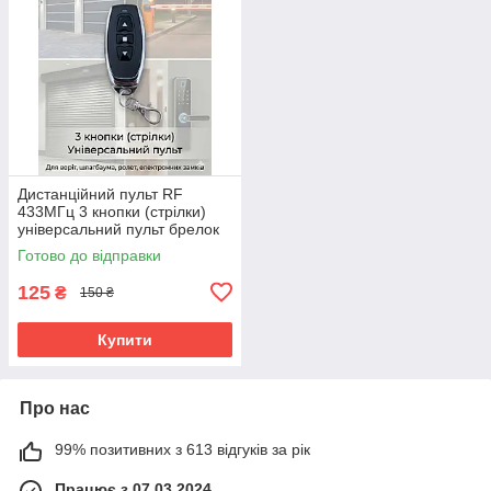
Дистанційний пульт RF
433МГц 3 кнопки (стрілки)
універсальний пульт брелок
для реле коміра, шлагбауму,
Готово до відправки
ролет, дверей, замків
125
₴
150 ₴
Купити
Про нас
99% позитивних з 613 відгуків за рік
Працює з 07.03.2024