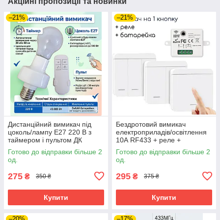
Акційні пропозиції та новинки
–21%
–21%
Дистанційний вимикач під
Бездротовий вимикач
цоколь/лампу Е27 220 В з
електроприладів/освітлення
таймером і пультом ДК
10А RF433 + реле +
батарейка 1 кнопка
Готово до відправки більше 2
Готово до відправки більше 2
од.
од.
275
295
₴
₴
350 ₴
375 ₴
Купити
Купити
–20%
–17%