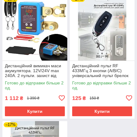
Дистанційний вимикач маси
Дистанційний пульт RF
акумулятора. 12V/24V max
433МГц 3 кнопки (А/В/C)
240A. 2 пульти. захист від
універсальний пульт брелок
розряду, дисплей
для реле коміра, шлагбауму,
Готово до відправки більше 2
Готово до відправки більше 2
ролет, дверей, замків
од.
од.
1 112
125
₴
₴
1 390 ₴
150 ₴
Купити
Купити
–17%