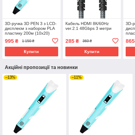
3D-ручка 3D PEN 3 з LCD-
Кабель HDMI 8К/60Hz
3D-р
дисплеєм з набором PLA
ver.2.1 48Gbps 3 метри
дисп
пластику 200м (10х20)
плас
Блакитний
Блак
995
285
865
₴
₴
1 150 ₴
360 ₴
Купити
Купити
Акційні пропозиції та новинки
–13%
–11%