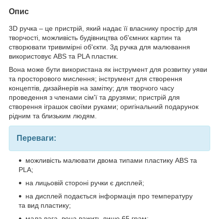
Опис
3D ручка – це пристрій, який надає її власнику простір для
творчості, можливість будівництва об'ємних картин та
створювати тривимірні об'єкти. 3д ручка для малювання
використовує ABS та PLA пластик.
Вона може бути використана як інструмент для розвитку уяви
та просторового мислення; інструмент для створення
концептів, дизайнерів на замітку; для творчого часу
проведення з членами сім'ї та друзями; пристрій для
створення іграшок своїми руками; оригінальний подарунок
рідним та близьким людям.
Переваги:
можливість малювати двома типами пластику ABS та
PLA;
на лицьовій стороні ручки є дисплей;
на дисплей подається інформація про температуру
та вид пластику;
мала вага, вона важить лише 65 грам;