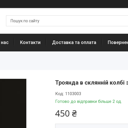
 нас
Контакти
Доставка та оплата
Повернен
Троянда в склянній колбі з
Код:
1103003
Готово до відправки більше 2 од.
450 ₴