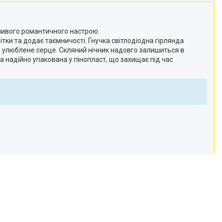
бливого романтичного настрою.
ітки та додає таємничості. Гнучка світлодіодна гірлянда
ть улюблене серце. Скляний нічник надовго залишиться в
на надійно упакована у пінопласт, що захищає під час