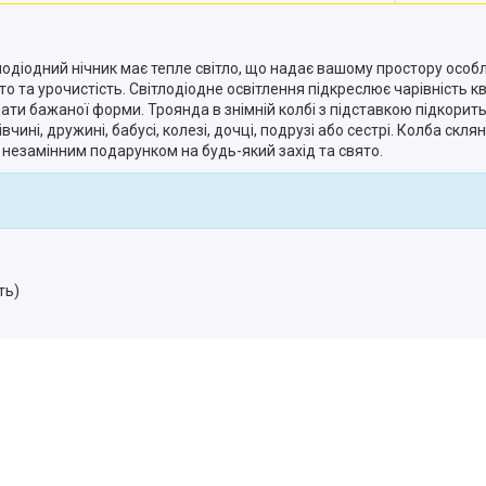
лодіодний нічник має тепле світло, що надає вашому простору осо
о та урочистість. Світлодіодне освітлення підкреслює чарівність кв
дати бажаної форми. Троянда в знімній колбі з підставкою підкори
ині, дружині, бабусі, колезі, дочці, подрузі або сестрі. Колба скля
е незамінним подарунком на будь-який захід та свято.
ть)