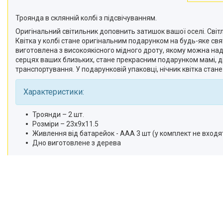
Троянда в склянній колбі з підсвічуванням.
Оригінальний світильник доповнить затишок вашої оселі. Світ
Квітка у колбі стане оригінальним подарунком на будь-яке свят
виготовлена ​​з високоякісного мідного дроту, якому можна на
серцях ваших близьких, стане прекрасним подарунком мамі, дівч
транспортування. У подарунковій упаковці, нічник квітка стан
Характеристики:
Троянди – 2 шт.
Розміри – 23х9х11.5
Живлення від батарейок - ААА 3 шт (у комплект не входя
Дно виготовлене з дерева