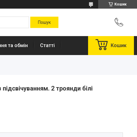
Кошик
ня та обмін
Статті
Кошик
 підсвічуванням. 2 троянди білі