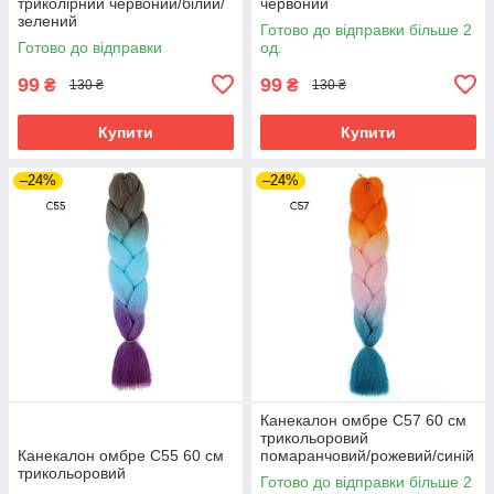
триколірний червоний/білий/
червоний
зелений
Готово до відправки більше 2
Готово до відправки
од.
99
99
₴
₴
130 ₴
130 ₴
Купити
Купити
–24%
–24%
Канекалон омбре C57 60 см
трикольоровий
Канекалон омбре C55 60 см
помаранчовий/рожевий/синій
трикольоровий
Готово до відправки більше 2