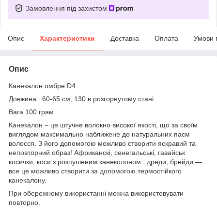
Замовлення під захистом
Опис
Характеристики
Доставка
Оплата
Умови 
Опис
Канекалон омбре D4
Довжина : 60-65 см, 130 в розгорнутому стані.
Вага 100 грам
Канекалон – це штучне волокно високої якості, що за своїм
виглядом максимально наближене до натуральних пасм
волосся. З його допомогою можливо створити яскравий та
неповторний образ! Африканскі, сенегальські, гавайськ
косички, коси з розпушеним канеколоном , дреди, брейди —
все це можливо створити за допомогою термостійкого
канекалону.
При обережному використанні можна використовувати
повторно.