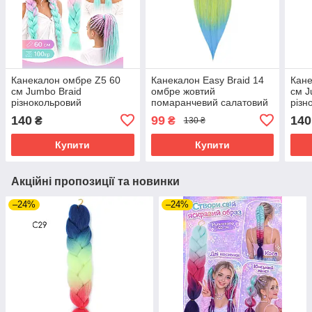
Канекалон омбре Z5 60
Канекалон Easy Braid 14
Кане
см Jumbo Braid
омбре жовтий
см J
різнокольровий
помаранчевий салатовий
різн
блакитний
140
99
140
₴
₴
130 ₴
Купити
Купити
Акційні пропозиції та новинки
–24%
–24%