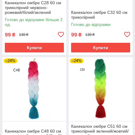
Канекалон омбре C28 60 см
триколірний червоно-
рожевий/білий/зелений
Канекалон омбре C32 60 см
триколірний
Готово до відправки більше 2
од.
Готово до відправки
99
99
₴
₴
130 ₴
130 ₴
Купити
Купити
–24%
–24%
Канекалон омбре C51 60 см
Канекалон омбре C48 60 см
триколірний зелений/жовтий/