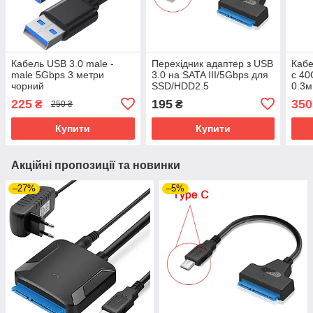
Кабель USB 3.0 male -
Перехідник адаптер з USB
Кабе
male 5Gbps 3 метри
3.0 на SATA III/5Gbps для
c 4
чорний
SSD/HDD2.5
0.3м
225
195
350
₴
₴
250 ₴
Купити
Купити
Акційні пропозиції та новинки
–27%
–5%