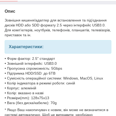
Опис
Зовнішня кишеня/адаптер для встановлення та під'єднання
дисків HDD або SDD формату 2.5 через інтерфейс USB3.0.
Для комп'ютерів, ноутбуків, телефонів, планшетів, телевізорів,
приставок та ін.
Характеристики:
• Форм фактор: 2.5" стандарт
• Зовнішній інтерфейс: USB3.0
• Пропускна спроможність: 5Gbps
• Підтримка HDD/SSD: до 6TB
• Сумісність операційної системи: Windows, MacOS, Linux
• Колір індикатора в режимі роботи: синій
• Корпус: алюміній
• Колір: вказано в назві
• Розміри(mm): 128x75x13
• Вага (без диска/кабелю): 70g
* Якщо Ваш накопичувач є новим, він може не визначитися в
системі автоматично. Щоб це виправити, необхідно