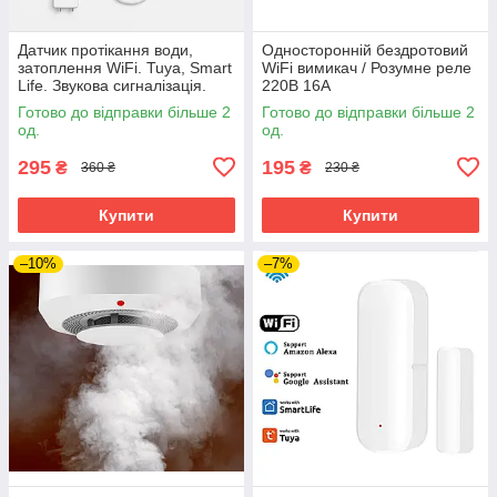
Датчик протікання води,
Односторонній бездротовий
затоплення WiFi. Tuya, Smart
WiFi вимикач / Розумне реле
Life. Звукова сигналізація.
220В 16А
Розумний датчик протікання.
Готово до відправки більше 2
Готово до відправки більше 2
од.
од.
295
195
₴
₴
360 ₴
230 ₴
Купити
Купити
–10%
–7%