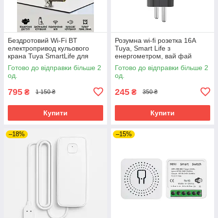
Бездротовий Wi-Fi BT
Розумна wi-fi розетка 16A
електропривод кульового
Tuya, Smart Life з
крана Tuya SmartLife для
енергометром, вай фай
контролю протікання води,
таймер. Чорний
Готово до відправки більше 2
Готово до відправки більше 2
витоку газу через застосунок
од.
од.
795
245
₴
₴
1 150 ₴
350 ₴
Купити
Купити
–18%
–15%