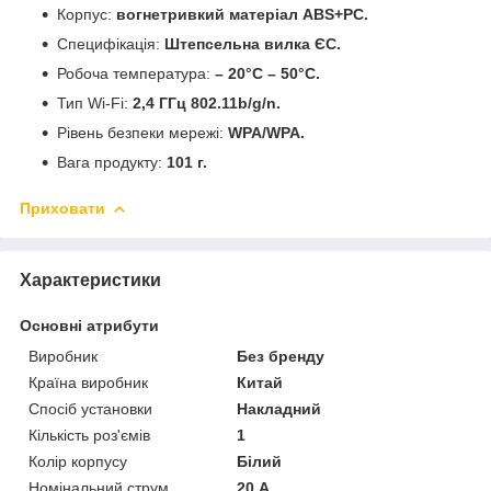
Корпус:
вогнетривкий матеріал ABS+PC.
Специфікація:
Штепсельна вилка ЄС.
Робоча температура:
– 20°C – 50°C.
Тип Wi-Fi:
2,4 ГГц 802.11b/g/n.
Рівень безпеки мережі:
WPA/WPA.
Вага продукту:
101 г.
Приховати
Характеристики
Основні атрибути
Виробник
Без бренду
Країна виробник
Китай
Спосіб установки
Накладний
Кількість роз'ємів
1
Колір корпусу
Білий
Номінальний струм
20 А