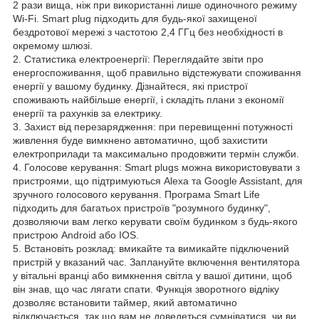
2 рази вища, ніж при використанні лише одиночного режиму
Wi-Fi. Smart plug підходить для будь-якої захищеної
бездротової мережі з частотою 2,4 ГГц без необхідності в
окремому шлюзі.
2. Статистика електроенергії: Переглядайте звіти про
енергоспоживання, щоб правильно відстежувати споживання
енергії у вашому будинку. Дізнайтеся, які пристрої
споживають найбільше енергії, і складіть плани з економії
енергії та рахунків за електрику.
3. Захист від перезарядження: при перевищенні потужності
живлення буде вимкнено автоматично, щоб захистити
електроприлади та максимально продовжити термін служби.
4. Голосове керування: Smart plugs можна використовувати з
пристроями, що підтримуються Alexa та Google Assistant, для
зручного голосового керування. Програма Smart Life
підходить для багатьох пристроїв "розумного будинку",
дозволяючи вам легко керувати своїм будинком з будь-якого
пристрою Android або IOS.
5. Встановіть розклад: вмикайте та вимикайте підключений
пристрій у вказаний час. Заплануйте включення вентилятора
у вітальні вранці або вимкнення світла у вашої дитини, щоб
він знав, що час лягати спати. Функція зворотного відліку
дозволяє встановити таймер, який автоматично
відключається, так що вам не доведеться сумніватися, чи ви