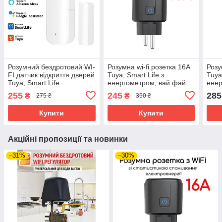
Розумний бездротовий WI-
Розумна wi-fi розетка 16A
Розу
FI датчик відкриття дверей
Tuya, Smart Life з
Tuya
Tuya, Smart Life
енергометром, вай фай
енер
таймер. Чорний
тай
255
245
285
₴
₴
275 ₴
350 ₴
Купити
Купити
Акційні пропозиції та новинки
–31%
–30%