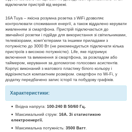
відключили пристрій від мережі.
16A Tuya – якісна розумна розетка з WiFi дозволяє
контролювати споживання енергії, а також віддалено керувати
живленням зі смартфона. Пристрій підключається до
звичайної розетки і підійде для використання зі світильниками,
телевізорами, комп'ютерами та іншими приладами з
потужністю до 3000 Вт (не рекомендується підключати кілька
пристроїв з високою потужністю). Life, яке підтримує
включення та вимкнення зі смартфона, за розкладом або
таймером, керування за допомогою голосових асистентів.
Корпус виконаний з матового пластику білого кольору і
відрізняється компактним розміром. смартфон по Wi-Fi, у
додатку передбачено запис історії та побудову графіків.
Характеристики:
Вхідна напруга:
100-240 В 50/60 Гц.
Максимальний струм:
16A. Зі статистикою
електроенергії.
Максимальна потужність:
3500 Ватт
.