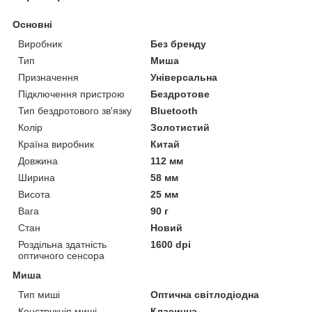
Основні
Виробник
Без бренду
Тип
Миша
Призначення
Універсальна
Підключення пристрою
Бездротове
Тип бездротового зв'язку
Bluetooth
Колір
Золотистий
Країна виробник
Китай
Довжина
112 мм
Ширина
58 мм
Висота
25 мм
Вага
90 г
Стан
Новий
Роздільна здатність
1600 dpi
оптичного сенсора
Миша
Тип миші
Оптична світлодіодна
Конструкція миші
Класична