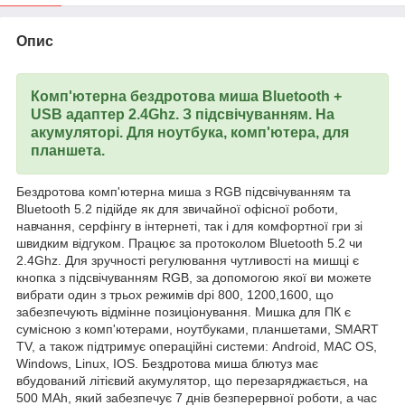
Опис
Комп'ютерна бездротова миша Bluetooth +
USB адаптер 2.4Ghz. З підсвічуванням. На
акумуляторі. Для ноутбука, комп'ютера, для
планшета.
Бездротова комп'ютерна миша з RGB підсвічуванням та
Bluetooth 5.2 підійде як для звичайної офісної роботи,
навчання, серфінгу в інтернеті, так і для комфортної гри зі
швидким відгуком. Працює за протоколом Bluetooth 5.2 чи
2.4Ghz. Для зручності регулювання чутливості на мишці є
кнопка з підсвічуванням RGB, за допомогою якої ви можете
вибрати один з трьох режимів dpi 800, 1200,1600, що
забезпечують відмінне позиціонування. Мишка для ПК є
сумісною з комп'ютерами, ноутбуками, планшетами, SMART
TV, а також підтримує операційні системи: Android, MAC OS,
Windows, Linux, IOS. Бездротова миша блютуз має
вбудований літієвий акумулятор, що перезаряджається, на
500 MAh, який забезпечує 7 днів безперервної роботи, а час