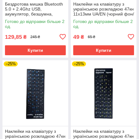
Бездротова мишка Bluetooth
Наклейки на клавіатуру з
5.0 + 2.4Ghz USB,
українською розкладкою 47кн
акумулятор, безшумна,
11х13мм UA/EN (чорний фон/
чорна
зелені літери)
Готово до відправки більше 2
Готово до відправки більше 2
од.
од.
129,85
49
₴
₴
245 ₴
65 ₴
Купити
Купити
–25%
–25%
Наклейки на клавіатуру з
Наклейки на клавіатуру з
українською розкладкою 47кн
українською розкладкою 47кн