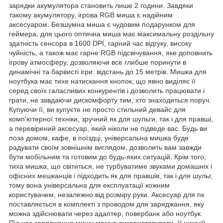
зарядки акумулятора становить лише 2 години. Завдяки
такому акумулятору, ігрова RGB миша є надійним
аксесуаром. Безшумна миша є чудовим подарунком для
геймера, для цього оптична миша має максимальну роздільну
здатність сенсора в 1600 DPI, гарний час відгуку, високу
чуйність, а також має гарне RGB підсвічування, яке доповнить
ігрову атмосферу, дозволяючи все глибше поринути в
динамічні та барвисті ігри. відстань до 15 метрів. Мишка для
ноутбука має тихе натискання кнопок, що явно виділяє її
серед своїх галасливих конкурентів і дозволить працювати і
грати, не завдаючи дискомфорту тим, хто знаходиться поруч.
Купуючи її, ви купуєте не просто стильний девайс для
комп'ютерної техніки, зручний як для шульги, так і для правші,
а перевірений аксесуар, який ніколи не підведе вас. Будь ви
поза домом, кафе, в поїздці, універсальна мишка буде
радувати своїм зовнішнім виглядом, дозволить вам завжди
бути мобільним та готовим до будь-яких ситуацій. Крім того,
тиха мишка, що світиться, не турбуватиме звуками домашніх і
офісних мешканців і підходить як для правшів, так і для шульг,
тому вона універсальна для експлуатації кожним
користувачем, незалежно від розміру руки. Аксесуар для пк
поставляється в комплекті з проводом для заряджання, яку
можна здійснювати через адаптер, повербанк або ноутбук.
Під час заряджання мишу можна використовувати. У нижній