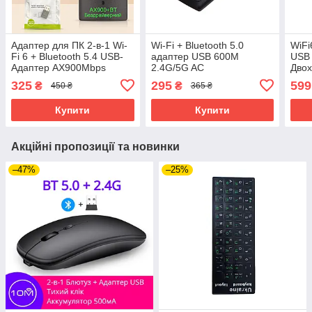
Адаптер для ПК 2-в-1 Wi-
Wi-Fi + Bluetooth 5.0
WiFi
Fi 6 + Bluetooth 5.4 USB-
адаптер USB 600M
USB 
Адаптер AX900Mbps
2.4G/5G AC
Двох
Driver Free
висо
325
295
599
₴
₴
450 ₴
365 ₴
Купити
Купити
Акційні пропозиції та новинки
–47%
–25%