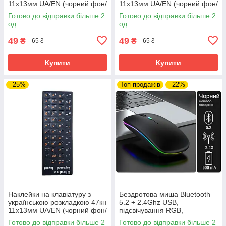
11х13мм UA/EN (чорний фон/
11х13мм UA/EN (чорний фон/
сині літери)
жовті літери)
Готово до відправки більше 2
Готово до відправки більше 2
од.
од.
49
49
₴
₴
65 ₴
65 ₴
Купити
Купити
–25%
Топ продажів
–22%
Наклейки на клавіатуру з
Бездротова миша Bluetooth
українською розкладкою 47кн
5.2 + 2.4Ghz USB,
11х13мм UA/EN (чорний фон/
підсвічування RGB,
жовтогарячі літери)
акумулятор, чорний
Готово до відправки більше 2
Готово до відправки більше 2