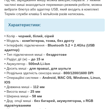
частині миші знаходиться перемикач режимів роботи, можна
вибрати блютуз або адаптер USB, який входить в комплект.
Термін служби клавіш 5 мільйонів разів натискань.
Характеристики:
• Колір -
чорний, білий, сірий
• Модель -
комп'ютерна, тонка, без дроту
• Інтерфейс підключення -
Bluetooth 5.2 + 2.4Ghz (USB
адаптер)
• Тип підключення миші –
бездротове
• Радіус дії (м) –
до 15 м
• Акумулятор -
500mA Li-Ion
• Досить миші -
для правші, для шульги
• Роздільна здатність сенсора миші -
800/1200/1600 DPI
• Операційні системи –
Android, MAC OS, Windows, Linux,
IOS
• Довжина миші –
112 мм
• Висота миші –
25 мм
• Ширина миші –
58 мм
• Дод. опції миші -
без батарей, акумуляторна, з RGB
підсвічуванням