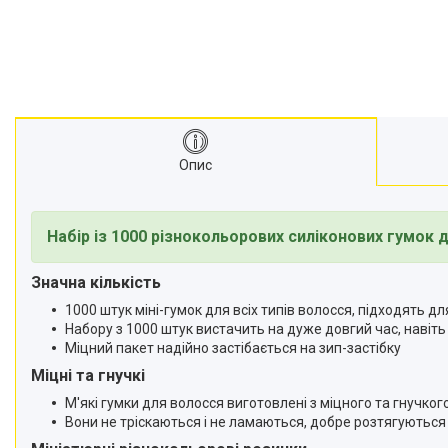
Опис
Набір із 1000
різнокольорових
силіконових гумок д
Значна кількість
1000 штук міні-гумок для всіх типів волосся, підходять 
Набору з 1000 штук вистачить на дуже довгий час, навіть
Міцний пакет надійно застібається на зип-застібку
Міцні та гнучкі
М'які гумки для волосся виготовлені з міцного та гнучког
Вони не тріскаються і не ламаються, добре розтягуються і