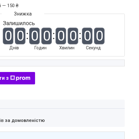
і — 150 ₴
Залишилось
0
0
0
0
0
0
0
0
Днів
Годин
Хвилин
Секунд
ти з
нів
за домовленістю