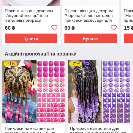
Пірсинг кільця з декором
Пірсинг кільця з декором
Пірс
"Ажурний місяць" 5 шт
"Черепаха" 5шт металеві
"Мет
металеві прикраси
прикраси аксесуари для
прик
аксесуари для зачісок
зачісок дред сріблясті
аксе
60
60
15
₴
₴
дред сріблясті
дре
Купити
Купити
Акційні пропозиції та новинки
–21%
–21%
Прикраси намистини для
Прикраси намистини для
волсся Love рожеві 60 шт
волсся Love фіолетові 60 шт