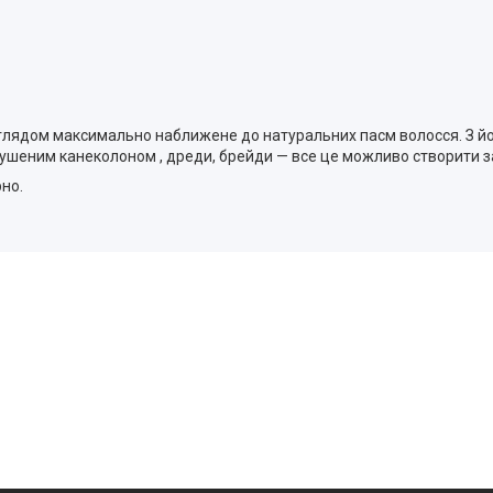
 виглядом максимально наближене до натуральних пасм волосся. З 
озпушеним канеколоном , дреди, брейди — все це можливо створити 
но.