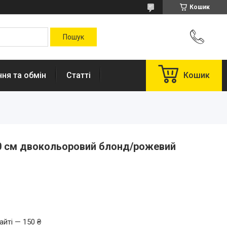
Кошик
ня та обмін
Статті
Кошик
0 см двокольоровий блонд/рожевий
.
айті — 150 ₴