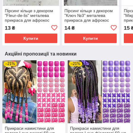
Пірсинг кільце з декором
Пірсинг кільце з декором
Пірс
"Fleur-de-lis" металева
"Ключ №3" металева
"Мік
прикраса для афрокос
прикраса для афрокос
прик
аксесуари для зачісок
аксесуари для зачісок
аксе
13
14
15
₴
₴
дред
дред
дре
Купити
Купити
Акційні пропозиції та новинки
–21%
–21%
Прикраси намистини для
Прикраси намистини для
волсся Love рожеві 60 шт
волсся Love фіолетові 60 шт