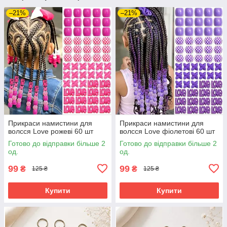
–21%
–21%
Прикраси намистини для
Прикраси намистини для
волсся Love рожеві 60 шт
волсся Love фіолетові 60 шт
Готово до відправки більше 2
Готово до відправки більше 2
од.
од.
99
99
₴
₴
125 ₴
125 ₴
Купити
Купити