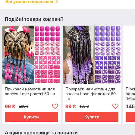
Всі умови повернення
Подібні товари компанії
Прикраси намистини для
Прикраси намистини для
Пірс
волсся Love рожеві 60 шт
волсся Love фіолетові 60
афро
шт
"Міс
99
99
145
₴
₴
125 ₴
125 ₴
Купити
Купити
Акційні пропозиції та новинки