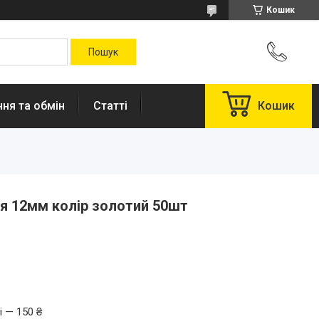
Кошик
ня та обмін
Статті
Кошик
ця 12мм колір золотий 50шт
і — 150 ₴