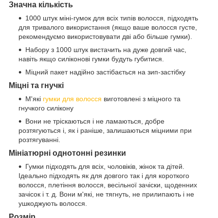
Значна кількість
1000 штук міні-гумок для всіх типів волосся, підходять
для тривалого використання (якщо ваше волосся густе,
рекомендуємо використовувати дві або більше гумки).
Набору з 1000 штук вистачить на дуже довгий час,
навіть якщо силіконові гумки будуть губитися.
Міцний пакет надійно застібається на зип-застібку
Міцні та гнучкі
М'які
гумки для волосся
виготовлені з міцного та
гнучкого силікону
Вони не тріскаються і не ламаються, добре
розтягуються і, як і раніше, залишаються міцними при
розтягуванні.
Мініатюрні однотонні резинки
Гумки підходять для всіх, чоловіків, жінок та дітей.
Ідеально підходять як для довгого так і для короткого
волосся, плетіння волосся, весільної зачіски, щоденних
зачісок і т. д. Вони м'які, не тягнуть, не прилипають і не
ушкоджують волосся.
Розмір