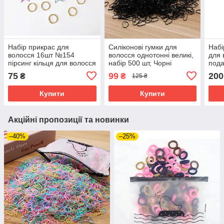
Набір прикрас для
Силіконові гумки для
Набі
волосся 16шт №154
волосся однотонні великі,
для 
пірсинг кільця для волосся
набір 500 шт, Чорні
пода
з підвісками
18 ш
75
99
200
₴
₴
125 ₴
Купити
Купити
Акційні пропозиції та новинки
–40%
–25%