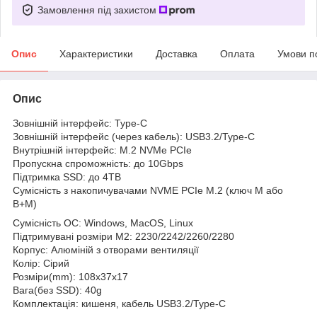
Замовлення під захистом
Опис
Характеристики
Доставка
Оплата
Умови п
Опис
Зовнішній інтерфейс: Type-C
Зовнішній інтерфейс (через кабель): USB3.2/Type-C
Внутрішній інтерфейс: M.2 NVMe PCIe
Пропускна спроможність: до 10Gbps
Підтримка SSD: до 4TB
Сумісність з накопичувачами NVME PCIe M.2 (ключ M або
B+M)
Сумісність ОС: Windows, MacOS, Linux
Підтримувані розміри M2: 2230/2242/2260/2280
Корпус: Алюміній з отворами вентиляції
Колір: Сірий
Розміри(mm): 108x37x17
Вага(без SSD): 40g
Комплектація: кишеня, кабель USB3.2/Type-C