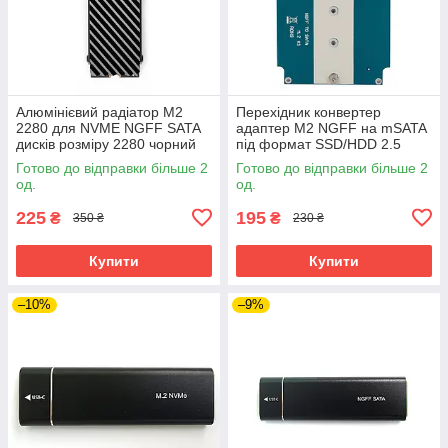
Алюмінієвий радіатор M2
Перехідник конвертер
2280 для NVME NGFF SATA
адаптер M2 NGFF на mSATA
дисків розміру 2280 чорний
під формат SSD/HDD 2.5
Готово до відправки більше 2
Готово до відправки більше 2
од.
од.
225
195
₴
₴
350 ₴
230 ₴
Купити
Купити
–10%
–9%