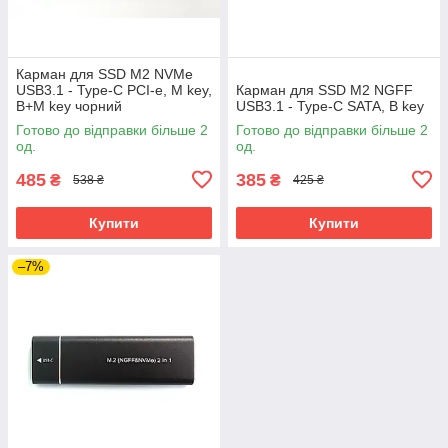
Карман для SSD M2 NVMe
USB3.1 - Type-C PCI-e, M key,
Карман для SSD M2 NGFF
B+M key чорний
USB3.1 - Type-C SATA, B key
Готово до відправки більше 2
Готово до відправки більше 2
од.
од.
485
385
₴
₴
538 ₴
425 ₴
Купити
Купити
–7%