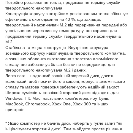
Потрійне розсіювання тепла, продовження терміну служби
твердотільного накопичувача.
Конструкція корпусу з потрійним розсіюванням тепла збільшує
ефективність охолодження на 40 %, що захищає
твердотільний накопичувач M.2 від переривання передачі або
уповільнення через високу температуру, що корисно для
продовження терміну служби твердотільного накопичувача
M.2.
Стабільна та міцна конструкція. Внутрішня структура
зовнішнього корпусу накопичувача твердотільного компактна,
а зовнішня оболонка виготовлена з товстого алюмінієвого
сплаву, що забезпечує більш безпечне середовище для
твердотільного накопичувача M.2 і даних.
Легка вага – надтонкий зовнішній жорсткий диск, досить
маленький, щоб носити його в кишені, корпус із алюмінієвого
сплаву та матова поверхня забезпечують надійний захист.
Широка сумісність: зовнішній жорсткий диск підходить для
Windows, ПК, Mac, настільних комп'ютерів, ноутбуків,
MacBook, Chromebook, Xbox One, Xbox 360 та інших
пристроїв.
* Якщо комп'ютер не бачить диск, наберіть у гугле запит "як
ініціалізувати жорсткий диск". Там знайдете просте рішення.