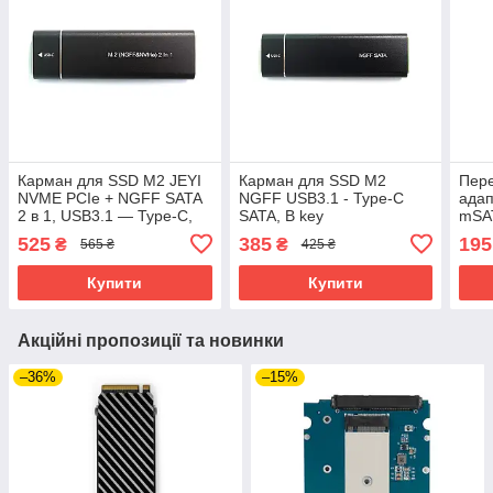
Карман для SSD M2 JEYI
Карман для SSD M2
Пере
NVME PCIe + NGFF SATA
NGFF USB3.1 - Type-C
ада
2 в 1, USB3.1 — Type-C,
SATA, B key
mSA
SATA, PCIe
SSD
525
385
195
₴
₴
565 ₴
425 ₴
Купити
Купити
Акційні пропозиції та новинки
–36%
–15%