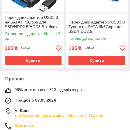
Перехідник адаптер USB3.0
на SATA III/5Gbps для
Перехідник адаптер з USB3.0
SSD/HDD2.5/HDD3.5 + блок
Type-c на SATA III/5Gbps для
живлення
SSD/HDD2.5
Готово до відправки більше 2
од.
Готово до відправки
385
185
₴
₴
525 ₴
195 ₴
Купити
Купити
Про нас
99% позитивних з 613 відгуків за рік
Працює з 07.03.2024
м. Київ
вул. Братства Тарасівців 3. Офіс, Київ, Україна
Контакти