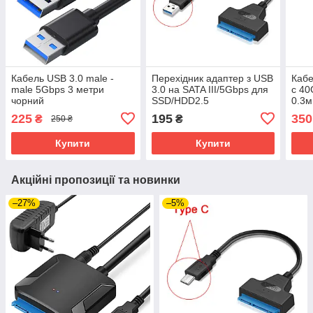
Кабель USB 3.0 male -
Перехідник адаптер з USB
Кабе
male 5Gbps 3 метри
3.0 на SATA III/5Gbps для
c 4
чорний
SSD/HDD2.5
0.3м
225
195
350
₴
₴
250 ₴
Купити
Купити
Акційні пропозиції та новинки
–27%
–5%