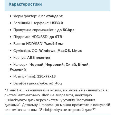
Характеристики
Форм фактор:
2.5" стандарт
Зовнішній інтерфейс:
USB3.0
Пропускна спроможність:
до 5Gbps
Підтримка HDD/SSD:
до 6TB
Висота HDD/SSD:
7мм/9.5мм
Сумісність ОС:
Windows, MacOS, Linux
Корпус:
ABS пластик
Кольори:
Чорний, Червоний, Синій, Білий,
Рожевий
Розміри(mm):
120x77x13
Вага(без диска/кабелю):
45g
* Якщо Ваш накопичувач є новим, він може не визначитися в
системі автоматично. Щоб це виправити, необхідно
ініціалізувати диск через системну утиліту "Керування
дисками". Детальну інформацію можна прочитати в пошуковій
системі за запитом: "Як ініціалізувати жорсткий диск?".